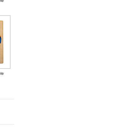
le
le