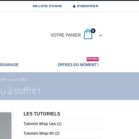
MA LISTE D’ENVIE
S'IDENTIFIER
0
VOTRE PANIER
PROMO
RRAINAGE
OFFRES DU MOMENT !
ir ou à s’offrir !
à s’offrir !
LES TUTORIELS
Tutoriels Wrap Ups
(1)
Tutoriels Wrap-it®
(2)