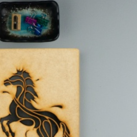
-25% sur tout le site pour
préparer la fête des
Mères
15 mai 2026
-20% jusqu’au 30 septembre
Quels sont les astuces 
avec les French Days
réussir la peinture au 
de Royal Langnickel® ?
23 septembre 2025
18 juillet 2021
Fermeture estivale
21 juillet 2026
Profitez des Soldes jus
juillet
24 juin 2026