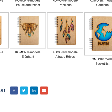
le
KOMONI® modèle
KOMONI® modèle
KOMONI® modè
Pause and reflect
Papillons
Ganesha
le
KOMONI® modèle
KOMONI® modèle
Éléphant
Attrape Rêves
KOMONI® modè
Bucket list
ion