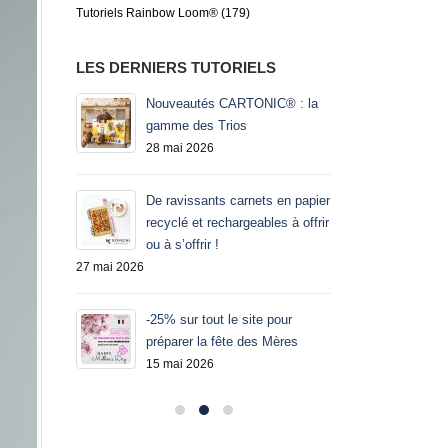
Tutoriels Rainbow Loom®
(179)
LES DERNIERS TUTORIELS
pour
Nouveautés CARTONIC® : la
-2
numéro
gamme des Trios
av
28 mai 2026
23
De ravissants carnets en papier
recyclé et rechargeables à offrir
ou à s’offrir !
27 mai 2026
qu’au 21
-25% sur tout le site pour
préparer la fête des Mères
15 mai 2026