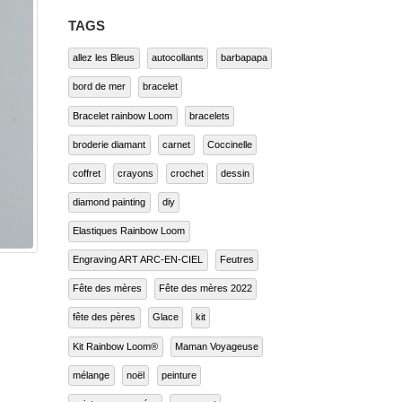
TAGS
allez les Bleus
autocollants
barbapapa
bord de mer
bracelet
Bracelet rainbow Loom
bracelets
broderie diamant
carnet
Coccinelle
coffret
crayons
crochet
dessin
diamond painting
diy
Elastiques Rainbow Loom
Engraving ART ARC-EN-CIEL
Feutres
Fête des mères
Fête des mères 2022
fête des pères
Glace
kit
Kit Rainbow Loom®
Maman Voyageuse
mélange
noël
peinture