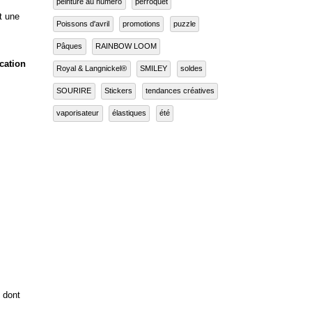
peinture au numéro
perroquet
t une
Poissons d'avril
promotions
puzzle
Pâques
RAINBOW LOOM
ication
Royal & Langnickel®
SMILEY
soldes
SOURIRE
Stickers
tendances créatives
vaporisateur
élastiques
été
,
s dont