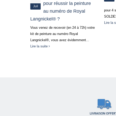
pour réussir la peinture
Juil
pour 4 
au numéro de Royal
ldes d’été
SOLDES 
Langnickel® ?
ût
Lire la 
Vous venez de recevoir (en 24 à 72h) votre
e la période
kit de peinture au numéro Royal
ussi,
Langnickel®, vous avez évidemment...
ix sur un
Lire la suite