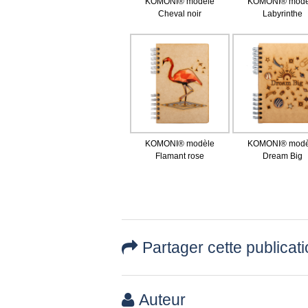
KOMONI® modèle
KOMONI® modè
Cheval noir
Labyrinthe
KOMONI® modèle
KOMONI® modè
Flamant rose
Dream Big
Partager cette publicat
Auteur