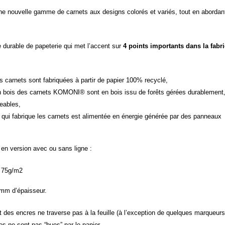
une nouvelle gamme de carnets aux designs colorés et variés, tout en abordan
 durable de papeterie qui met l’accent sur
4 points importants dans la fabr
es carnets sont fabriquées à partir de papier 100% recyclé,
n bois des carnets KOMONI® sont en bois issu de forêts gérées durablement
eables,
 qui fabrique les carnets est alimentée en énergie générée par des panneaux
n version avec ou sans ligne :
r 75g/m2
3mm d’épaisseur.
art des encres ne traverse pas à la feuille (à l’exception de quelques marqueur
res ne sont pas “bues” par le papier.