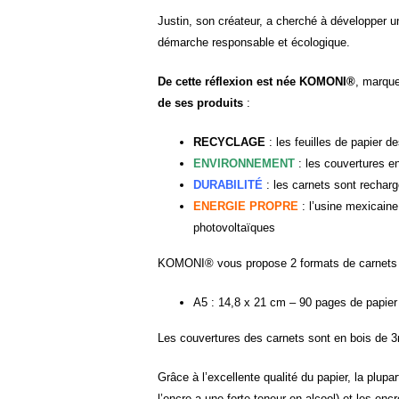
Justin, son créateur, a cherché à développer 
démarche responsable et écologique.
De cette réflexion est née KOMONI®
, marque
de ses produits
:
RECYCLAGE
: les feuilles de papier d
ENVIRONNEMENT
: les couvertures e
DURABILITÉ
: les carnets sont recharg
ENERGIE PROPRE
: l’usine mexicaine
photovoltaïques
KOMONI® vous propose 2 formats de carnets e
A5 : 14,8 x 21 cm – 90 pages de papie
Les couvertures des carnets sont en bois de 
Grâce à l’excellente qualité du papier, la plup
l’encre a une forte teneur en alcool) et les enc