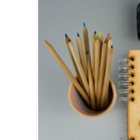
jusqu’au 21 juillet
24 juin 2026
Nouveautés CARTONIC® : la
gamme des Trios
28 mai 2026
De ravissants carnets en papier
recyclé et rechargeables à offrir
ou à s’offrir !
27 mai 2026
-25% sur tout le site pour
préparer la fête des Mères
15 mai 2026