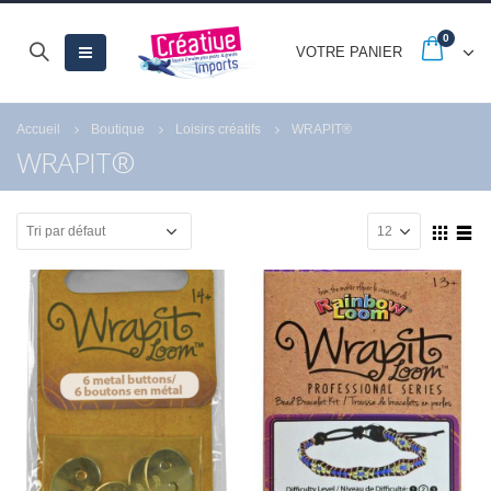
0
VOTRE PANIER
Accueil
Boutique
Loisirs créatifs
WRAPIT®
WRAPIT®