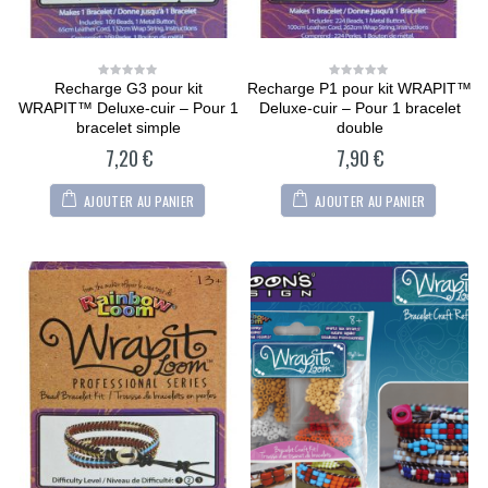
Recharge G3 pour kit
Recharge P1 pour kit WRAPIT™
0
0
out
out
WRAPIT™ Deluxe-cuir – Pour 1
Deluxe-cuir – Pour 1 bracelet
of
of
5
5
bracelet simple
double
7,20
€
7,90
€
AJOUTER AU PANIER
AJOUTER AU PANIER