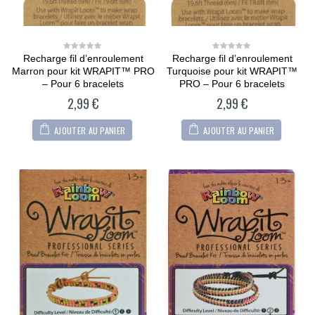
Recharge fil d’enroulement
Recharge fil d’enroulement
0
0
out
out
Marron pour kit WRAPIT™ PRO
Turquoise pour kit WRAPIT™
of
of
5
5
– Pour 6 bracelets
PRO – Pour 6 bracelets
2,99
€
2,99
€
AJOUTER AU PANIER
AJOUTER AU PANIER