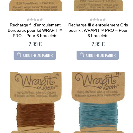
Recharge fil d’enroulement
Recharge fil d’enroulement Gris
0
0
out
out
Bordeaux pour kit WRAPIT™
pour kit WRAPIT™ PRO – Pour
of
of
5
5
PRO – Pour 6 bracelets
6 bracelets
2,99
€
2,99
€
AJOUTER AU PANIER
AJOUTER AU PANIER