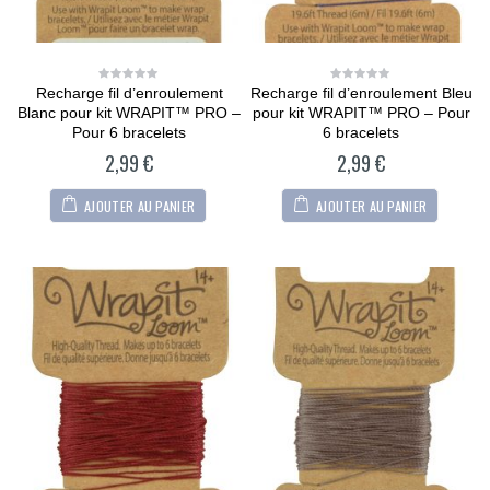
of
of
5
5
CARTONIC® -
CARTONIC® -
Modèle Arty Bunny
Modèle Arty Bunny
36,90
€
36,90
€
0
0
out
out
Recharge fil d’enroulement
Recharge fil d’enroulement Bleu
0
0
of
of
out
out
Blanc pour kit WRAPIT™ PRO –
pour kit WRAPIT™ PRO – Pour
5
5
of
of
5
5
Pour 6 bracelets
6 bracelets
2,99
€
2,99
€
AJOUTER AU PANIER
AJOUTER AU PANIER