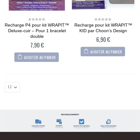
Recharge P4 pour kit WRAPIT™
Recharge pour kit WRAPIT™
0
0
out
out
Deluxe-cuir – Pour 1 bracelet
KID par Choon’s Design
of
of
5
5
double
6,90
€
7,90
€
AJOUTER AU PANIER
AJOUTER AU PANIER