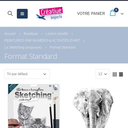
0
VOTRE PANIER
Accueil
Boutique
Loisirs créatifs
PEINTURES PAR NUMÉRO & ACTIVITÉS D'ART
Le Sketching (esquisse)
Format Standard
Format Standard