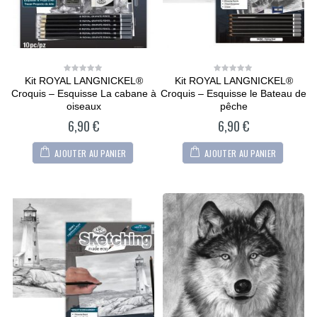
Kit ROYAL LANGNICKEL®
Kit ROYAL LANGNICKEL®
0
0
out
out
Croquis – Esquisse La cabane à
Croquis – Esquisse le Bateau de
of
of
5
5
oiseaux
pêche
6,90
€
6,90
€
AJOUTER AU PANIER
AJOUTER AU PANIER