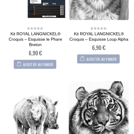
Kit ROYAL LANGNICKEL®
Kit ROYAL LANGNICKEL®
0
0
out
out
Croquis – Esquisse le Phare
Croquis – Esquisse Loup Alpha
of
of
5
5
Breton
6,90
€
6,90
€
AJOUTER AU PANIER
AJOUTER AU PANIER