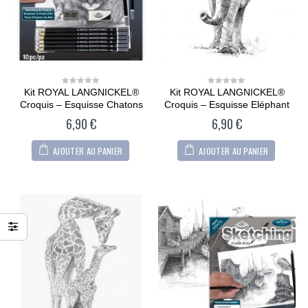
Kit ROYAL LANGNICKEL®
Kit ROYAL LANGNICKEL®
0
0
out
out
Croquis – Esquisse Chatons
Croquis – Esquisse Eléphant
of
of
5
5
6,90
€
6,90
€
AJOUTER AU PANIER
AJOUTER AU PANIER