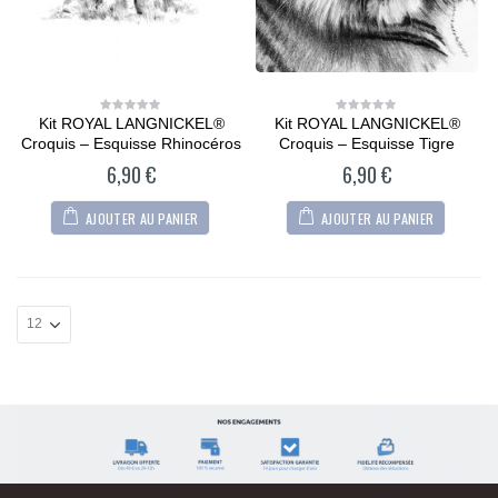
Kit ROYAL LANGNICKEL®
Kit ROYAL LANGNICKEL®
0
0
out
out
Croquis – Esquisse Rhinocéros
Croquis – Esquisse Tigre
of
of
5
5
6,90
€
6,90
€
AJOUTER AU PANIER
AJOUTER AU PANIER