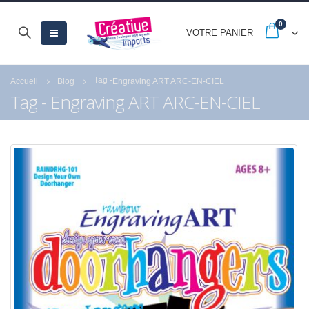
0
VOTRE PANIER
Tag -
Accueil
Blog
Engraving ART ARC-EN-CIEL
Tag - Engraving ART ARC-EN-CIEL
Nouveautés CARTONIC®
-20% jusqu’au 30
: la gamme des Trios
septembre avec les
French Days
28 mai 2026
23 septembre 2025
De ravissants carnets en
papier recyclé et
rechargeables à offrir ou
à s’offrir !
27 mai 2026
-25% sur tout le site pour