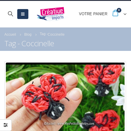
0
VOTRE PANIER
Tag -
Accueil
Blog
Coccinelle
Tag - Coccinelle
Nouveautés CARTONIC®
-20% jusqu’au 30
: la gamme des Trios
septembre avec les
French Days
28 mai 2026
23 septembre 2025
De ravissants carnets en
papier recyclé et
rechargeables à offrir ou
à s’offrir !
27 mai 2026
-25% sur tout le site pour