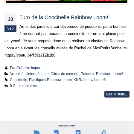
préparer la fête des
Mères
15 mai 2026
Tuto de la Coccinelle Rainbow Loom!
10
Amie des jardiniers car dévoreuse de pucerons, porte-bonheur
Sep
à ne surtout pas écraser, la coccinelle est un vrai plaisir pour
les yeux!! Je vous propose donc de la réaliser en élastiques Rainbow
Loom en suivant les conseils avisés de Rachel de MesPetitsBonheurs .
https://youtu.be/f39z21Zb1b8
Par
Créative Import
Actualités
,
Intermédiaire
,
Offres du moment
,
Tutoriels Rainbow Loom®
Coccinelle
,
Elastiques Rainbow Loom
,
Kit Rainbow Loom®
0 Commentaires
Lire la suite...