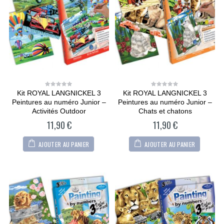
Kit ROYAL LANGNICKEL 3
Kit ROYAL LANGNICKEL 3
0
0
out
out
Peintures au numéro Junior –
Peintures au numéro Junior –
of
of
5
5
Activités Outdoor
Chats et chatons
11,90
€
11,90
€
AJOUTER AU PANIER
AJOUTER AU PANIER