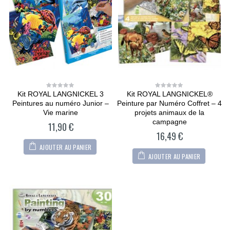
Kit ROYAL LANGNICKEL 3
Kit ROYAL LANGNICKEL®
0
0
out
out
Peintures au numéro Junior –
Peinture par Numéro Coffret – 4
of
of
5
5
Vie marine
projets animaux de la
campagne
11,90
€
16,49
€
AJOUTER AU PANIER
AJOUTER AU PANIER