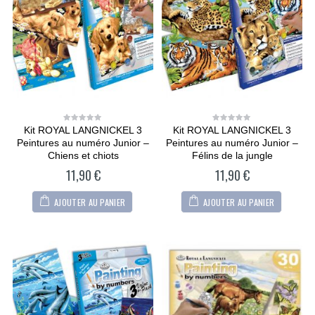
Kit ROYAL LANGNICKEL 3
Kit ROYAL LANGNICKEL 3
0
0
out
out
Peintures au numéro Junior –
Peintures au numéro Junior –
of
of
5
5
Chiens et chiots
Félins de la jungle
11,90
€
11,90
€
AJOUTER AU PANIER
AJOUTER AU PANIER