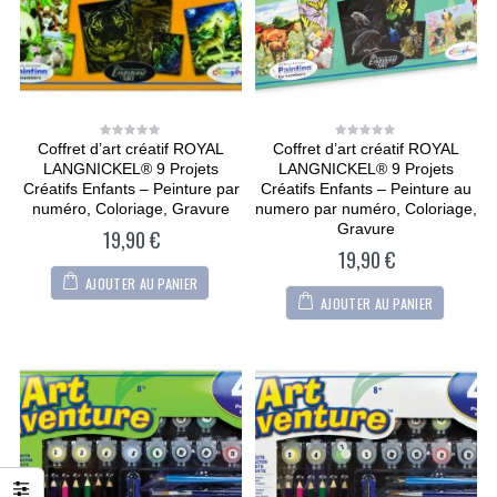
Coffret d’art créatif ROYAL
Coffret d’art créatif ROYAL
0
0
out
out
LANGNICKEL® 9 Projets
LANGNICKEL® 9 Projets
of
of
5
5
Créatifs Enfants – Peinture par
Créatifs Enfants – Peinture au
numéro, Coloriage, Gravure
numero par numéro, Coloriage,
Gravure
19,90
€
19,90
€
AJOUTER AU PANIER
AJOUTER AU PANIER
CARTONIC® -
CARTONIC® -