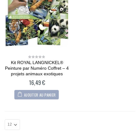
Kit ROYAL LANGNICKEL®
0
out
Peinture par Numéro Coffret – 4
of
5
projets animaux exotiques
16,49
€
AJOUTER AU PANIER