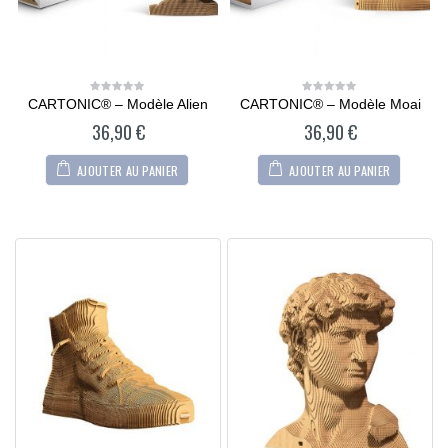
CARTONIC® – Modèle Alien
CARTONIC® – Modèle Moai
0
0
out
out
36,90
€
36,90
€
of
of
5
5
AJOUTER AU PANIER
AJOUTER AU PANIER