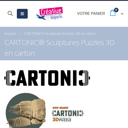
0
VOTRE PANIER
Accueil
CARTONIC® Sculptures Puzzles 3D en carton
CARTONIC® Sculptures Puzzles 3D
en carton