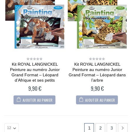
Kit ROYAL LANGNICKEL
Kit ROYAL LANGNICKEL
0
0
out
out
Peinture au numéro Junior
Peinture au numéro Junior
of
of
5
5
Grand Format – Léopard
Grand Format – Léopard dans
d’Afrique et ses petits
l’arbre
9,90
€
9,90
€
AJOUTER AU PANIER
AJOUTER AU PANIER
1
2
3