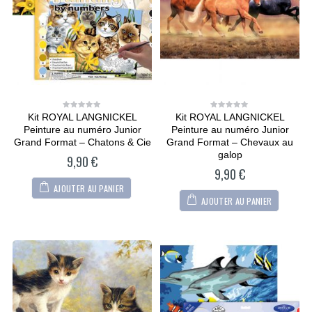
Kit ROYAL LANGNICKEL
Kit ROYAL LANGNICKEL
0
0
out
out
Peinture au numéro Junior
Peinture au numéro Junior
of
of
5
5
Grand Format – Chatons & Cie
Grand Format – Chevaux au
galop
9,90
€
9,90
€
AJOUTER AU PANIER
AJOUTER AU PANIER