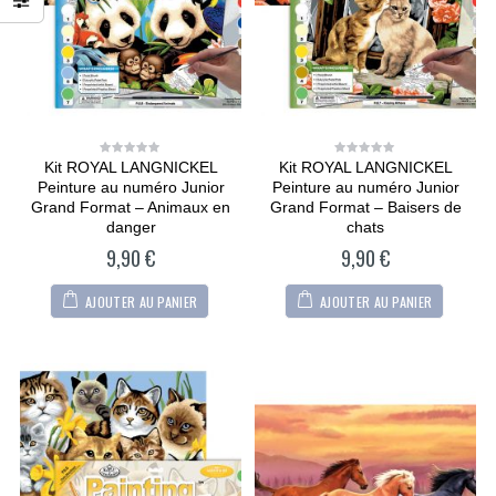
Modèle Chien
Modèle Chien
Maltipoo
Maltipoo
36,90
€
36,90
€
0
0
out
out
of
of
5
5
CARTONIC® -
CARTONIC® -
Modèle Berger
Modèle Berger
allemand
allemand
Kit ROYAL LANGNICKEL
Kit ROYAL LANGNICKEL
0
0
out
out
Peinture au numéro Junior
Peinture au numéro Junior
of
of
36,90
€
36,90
€
0
0
5
5
Grand Format – Animaux en
Grand Format – Baisers de
out
out
of
of
danger
chats
5
5
CARTONIC® -
CARTONIC® -
Modèle Arty Bunny
Modèle Arty Bunny
9,90
€
9,90
€
36,90
€
36,90
€
0
0
AJOUTER AU PANIER
AJOUTER AU PANIER
out
out
of
of
5
5