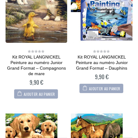
Kit ROYAL LANGNICKEL
Kit ROYAL LANGNICKEL
0
0
out
out
Peinture au numéro Junior
Peinture au numéro Junior
of
of
5
5
Grand Format – Compagnons
Grand Format – Dauphins
de mare
9,90
€
9,90
€
AJOUTER AU PANIER
AJOUTER AU PANIER