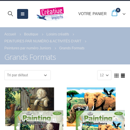
0
VOTRE PANIER
Accueil
Boutique
Loisirs créatifs
PEINTURES PAR NUMÉRO & ACTIVITÉS D'ART
Peintures par numéro Juniors
Grands Formats
Grands Formats