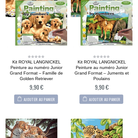
Kit ROYAL LANGNICKEL
Kit ROYAL LANGNICKEL
0
0
out
out
Peinture au numéro Junior
Peinture au numéro Junior
of
of
5
5
Grand Format – Famille de
Grand Format – Juments et
Golden Retriever
Poulains
9,90
€
9,90
€
AJOUTER AU PANIER
AJOUTER AU PANIER