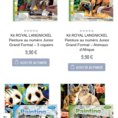
Kit ROYAL LANGNICKEL
Kit ROYAL LANGNICKEL
0
0
out
out
Peinture au numéro Junior
Peinture au numéro Junior
of
of
5
5
Grand Format – 3 copains
Grand Format – Animaux
d’Afrique
9,90
€
9,90
€
AJOUTER AU PANIER
AJOUTER AU PANIER
CARTONIC® -
CARTONIC® -