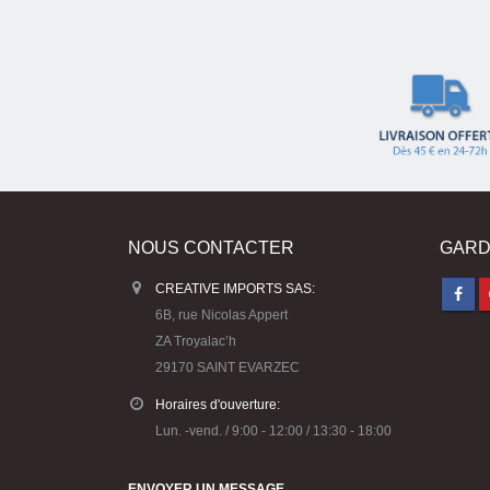
NOUS CONTACTER
GARD
CREATIVE IMPORTS SAS:
6B, rue Nicolas Appert
ZA Troyalac’h
29170 SAINT EVARZEC
Horaires d'ouverture:
Lun. -vend. / 9:00 - 12:00 / 13:30 - 18:00
ENVOYER UN MESSAGE