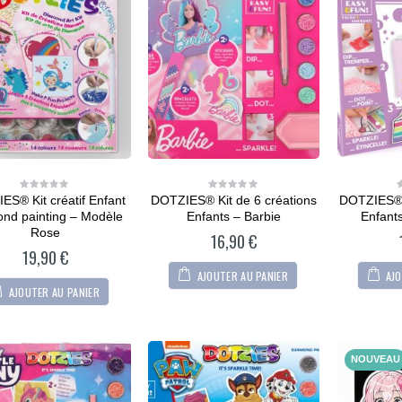
ES® Kit créatif Enfant
DOTZIES® Kit de 6 créations
DOTZIES® K
0
0
out
out
nd painting – Modèle
Enfants – Barbie
Enfants
of
of
5
5
Rose
16,90
€
19,90
€
AJOUTER AU PANIER
AJO
AJOUTER AU PANIER
CARTONIC® -
Modèle Chien
Maltipoo
NOUVEAU
36,90
€
0
out