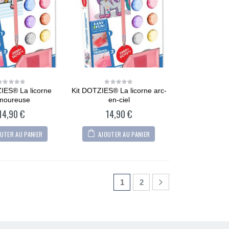
Maltipoo
36,90
€
0
out
of
5
CARTONIC® -
Modèle Berger
allemand
36,90
€
0
out
IES® La licorne
Kit DOTZIES® La licorne arc-
0
0
of
out
out
5
CARTONIC® -
moureuse
en-ciel
of
of
Modèle Arty Bunny
5
5
14,90
€
14,90
€
36,90
€
0
out
UTER AU PANIER
AJOUTER AU PANIER
of
5
1
2