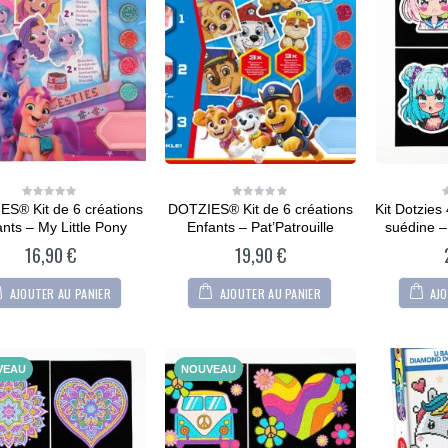
of
5
CARTONIC® -
Modèle Berger
allemand
36,90
€
0
out
of
5
CARTONIC® -
Modèle Arty Bunny
36,90
€
0
out
of
5
S® Kit de 6 créations
DOTZIES® Kit de 6 créations
Kit Dotzies
0
0
out
out
nts – My Little Pony
Enfants – Pat’Patrouille
suédine 
of
of
5
5
16,90
€
19,90
€
AJOUTER AU PANIER
AJOUTER AU PANIER
AJO
VEAU
NOUVEAU
CARTONIC® -
CARTONIC® -
Modèle Chien
Modèle Chien