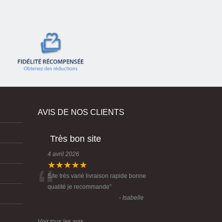
AVIS DE NOS CLIENTS
Très bon site
4 avril 2026
“
★★★★★
Site très varié livraison rapide bonne
qualité je recommande
”
- Isabelle
Voir tous les avis