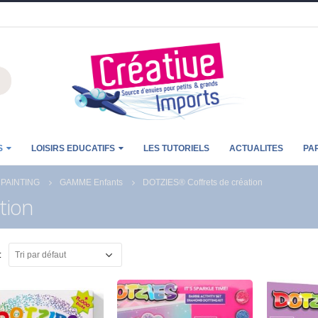
S
LOISIRS EDUCATIFS
LES TUTORIELS
ACTUALITES
PA
 PAINTING
GAMME Enfants
DOTZIES® Coffrets de création
tion
: