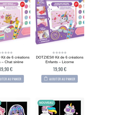
it de 6 créations
DOTZIES® Kit de 6 créations
0
0
out
out
 – Chat sirène
Enfants – Licorne
of
of
5
5
19,90
€
19,90
€
UTER AU PANIER
AJOUTER AU PANIER
NOUVEAU