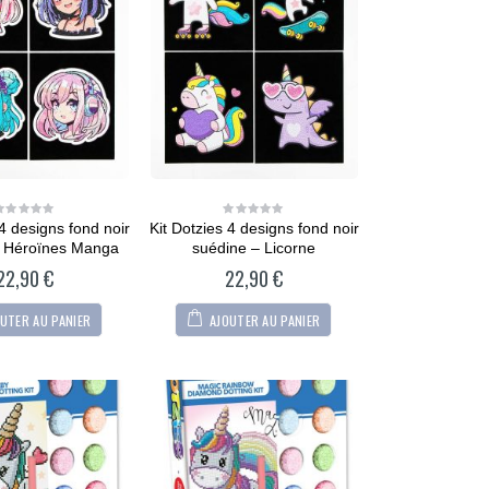
 4 designs fond noir
Kit Dotzies 4 designs fond noir
0
0
out
out
– Héroïnes Manga
suédine – Licorne
of
of
5
5
22,90
€
22,90
€
UTER AU PANIER
AJOUTER AU PANIER
CARTONIC® -
Modèle Chien