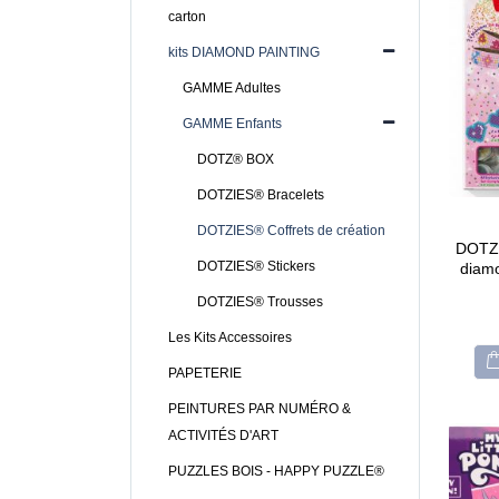
carton
kits DIAMOND PAINTING
GAMME Adultes
GAMME Enfants
DOTZ® BOX
DOTZIES® Bracelets
DOTZIES® Coffrets de création
DOTZI
DOTZIES® Stickers
diamo
DOTZIES® Trousses
Les Kits Accessoires
PAPETERIE
CARTONIC® -
CARTONIC® -
PEINTURES PAR NUMÉRO &
Modèle Chien
Modèle Chien
ACTIVITÉS D'ART
Maltipoo
Maltipoo
PUZZLES BOIS - HAPPY PUZZLE®
36,90
€
36,90
€
0
0
out
out