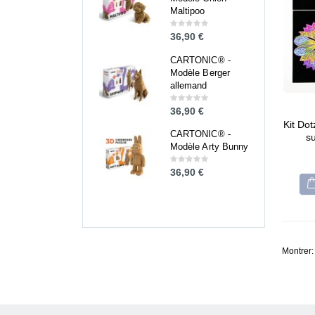
Maltipoo
Maltipoo
36,90
€
36,90
€
0
0
out
out
of
of
5
5
CARTONIC® -
CARTONIC® -
Modèle Berger
Modèle Berger
allemand
allemand
36,90
€
36,90
€
0
0
out
out
Kit Dot
of
of
5
5
CARTONIC® -
CARTONIC® -
s
Modèle Arty Bunny
Modèle Arty Bunny
36,90
€
36,90
€
0
0
out
out
of
of
5
5
Montrer: