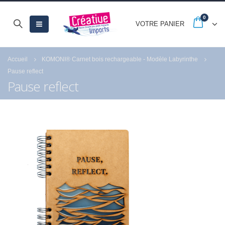
0
VOTRE PANIER
Accueil
KOMONI® Carnet bois rechargeable - Modèle Labyrinthe
Pause reflect
Pause reflect