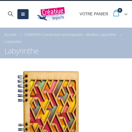
0
VOTRE PANIER
Accueil
KOMONI® Carnet bois rechargeable - Modèle Labyrinthe
Labyrinthe
Labyrinthe