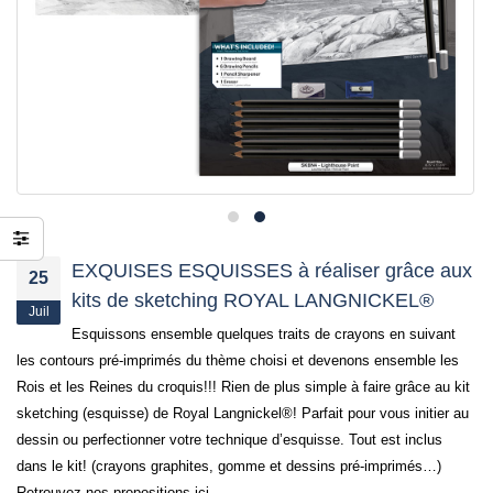
jusqu’au 21 juillet
24 juin 2026
EXQUISES ESQUISSES à réaliser grâce aux
25
kits de sketching ROYAL LANGNICKEL®
Juil
Esquissons ensemble quelques traits de crayons en suivant
les contours pré-imprimés du thème choisi et devenons ensemble les
Rois et les Reines du croquis!!! Rien de plus simple à faire grâce au kit
sketching (esquisse) de Royal Langnickel®! Parfait pour vous initier au
dessin ou perfectionner votre technique d’esquisse. Tout est inclus
dans le kit! (crayons graphites, gomme et dessins pré-imprimés…)
Retrouvez nos propositions ici.
Par
Créative Import
Actualités
,
NOUVEAUTÉS
,
Offres du moment
Royal & Langnickel®
0 Commentaires