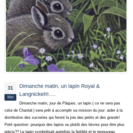
Dimanche matin, un lapin Royal &
31
Langnickel®….
Mar
Dimanche matin, jour de Pâques, un lapin ( ce ne sera pas
celui de Chantal:) sera prêt à accomplir sa mission du jour: aider à la
distribution des sucreries qui feront la joie des petits et des grands!
Petit question: pourquoi des lapins ou plutôt des lièvres pour être plus
précis?? Le lapin symbolisait autrefois la fertilité et le renouveau
comme le printemps. Le lièvre de Pâques viendrait d’une légende
allemande dans laquelle une femme pauvre, ne pouvant offrir des