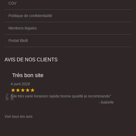
Mentions légales
Portail BtoB
AVIS DE NOS CLIENTS
Très bon site
4 avril 2026
“
★★★★★
Site très varié livraison rapide bonne qualité je recommande
”
- Isabelle
Voir tous les avis
© Copyright 2023 Créative Imports -Conception :
Agence Komelya
-
création
site internet Brest
-
création site-e-commerce Brest