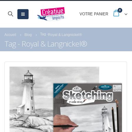
0
VOTRE PANIER
Tag -
Accueil
Blog
Royal & Langnickel®
Tag - Royal & Langnickel®
-20% jusqu’au 30
Quels sont les astu
septembre avec les
pour réussir la peint
French Days
numéro de Royal
Langnickel® ?
23 septembre 2025
18 juillet 2021
Fermeture estivale
21 juillet 2026
Profitez des Soldes