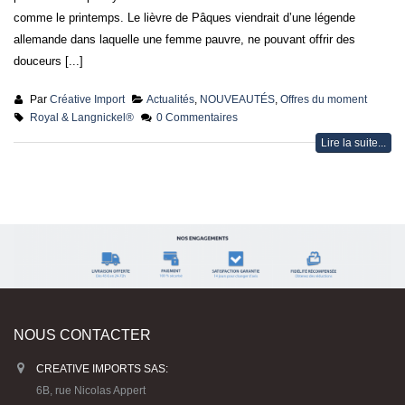
douceurs [...]
Par
Créative Import
Actualités
,
NOUVEAUTÉS
,
Offres du moment
Royal & Langnickel®
0 Commentaires
Lire la suite...
NOUS CONTACTER
CREATIVE IMPORTS SAS:
6B, rue Nicolas Appert
ZA Troyalac’h
29170 SAINT EVARZEC