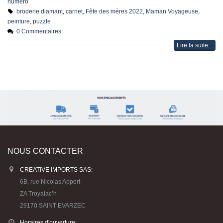
numéro
broderie diamant
,
carnet
,
Fête des mères 2022
,
Maman Voyageuse
,
peinture
,
puzzle
0 Commentaires
Lire la suite...
NOUS CONTACTER
CREATIVE IMPORTS SAS:
6B, rue Nicolas Appert
ZA Troyalac’h
29170 SAINT EVARZEC