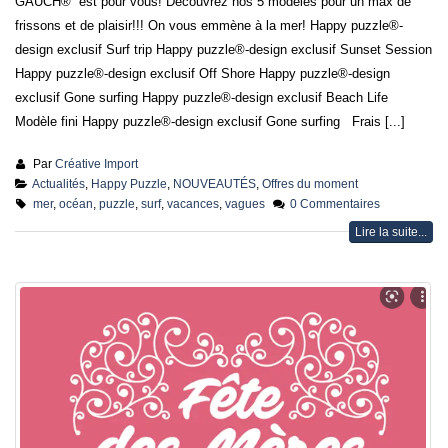
GAUCH® est pour vous! Découvrez nos 5 modèles pour un max de
frissons et de plaisir!!! On vous emmène à la mer! Happy puzzle®-
design exclusif Surf trip Happy puzzle®-design exclusif Sunset Session
Happy puzzle®-design exclusif Off Shore Happy puzzle®-design
exclusif Gone surfing Happy puzzle®-design exclusif Beach Life
Modèle fini Happy puzzle®-design exclusif Gone surfing Frais [...]
Par
Créative Import
Actualités
,
Happy Puzzle
,
NOUVEAUTÉS
,
Offres du moment
mer
,
océan
,
puzzle
,
surf
,
vacances
,
vagues
0 Commentaires
Lire la suite...