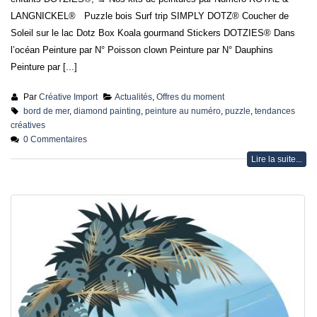
enfants DOTZIES®, → Nos kits de peintures par Numéro ROYAL &
LANGNICKEL® Puzzle bois Surf trip SIMPLY DOTZ® Coucher de
Soleil sur le lac Dotz Box Koala gourmand Stickers DOTZIES® Dans
l’océan Peinture par N° Poisson clown Peinture par N° Dauphins
Peinture par [...]
Par
Créative Import
Actualités
,
Offres du moment
bord de mer
,
diamond painting
,
peinture au numéro
,
puzzle
,
tendances
créatives
0 Commentaires
Lire la suite...