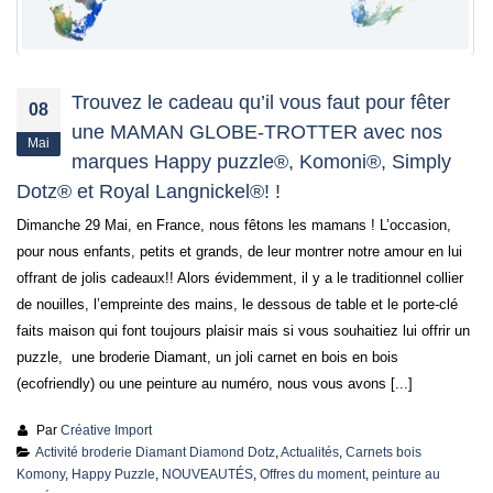
Trouvez le cadeau qu’il vous faut pour fêter
08
une MAMAN GLOBE-TROTTER avec nos
Mai
marques Happy puzzle®, Komoni®, Simply
Dotz® et Royal Langnickel®! !
Dimanche 29 Mai, en France, nous fêtons les mamans ! L’occasion,
pour nous enfants, petits et grands, de leur montrer notre amour en lui
offrant de jolis cadeaux!! Alors évidemment, il y a le traditionnel collier
de nouilles, l’empreinte des mains, le dessous de table et le porte-clé
faits maison qui font toujours plaisir mais si vous souhaitiez lui offrir un
puzzle, une broderie Diamant, un joli carnet en bois en bois
(ecofriendly) ou une peinture au numéro, nous vous avons [...]
Par
Créative Import
Activité broderie Diamant Diamond Dotz
,
Actualités
,
Carnets bois
Komony
,
Happy Puzzle
,
NOUVEAUTÉS
,
Offres du moment
,
peinture au