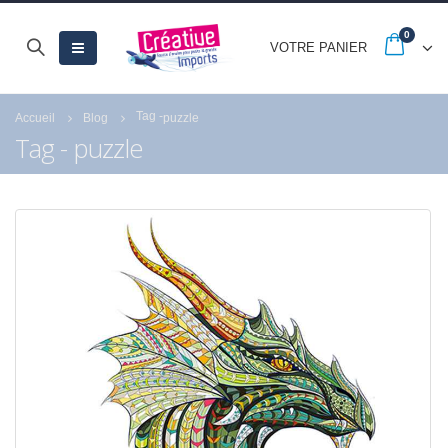
0
VOTRE PANIER
Tag -
Accueil
Blog
puzzle
Tag - puzzle
-20% jusqu’au 30
Quels sont les astu
septembre avec les
pour réussir la peint
French Days
numéro de Royal
Langnickel® ?
23 septembre 2025
18 juillet 2021
Fermeture estivale
21 juillet 2026
Profitez des Soldes