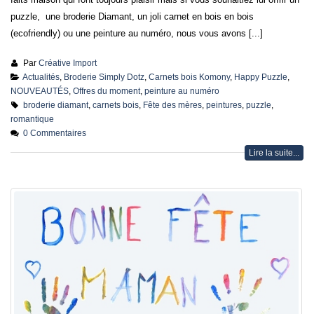
faits maison qui font toujours plaisir mais si vous souhaitiez lui offrir un
puzzle, une broderie Diamant, un joli carnet en bois en bois
(ecofriendly) ou une peinture au numéro, nous vous avons [...]
Par
Créative Import
Actualités
,
Broderie Simply Dotz
,
Carnets bois Komony
,
Happy Puzzle
,
NOUVEAUTÉS
,
Offres du moment
,
peinture au numéro
broderie diamant
,
carnets bois
,
Fête des mères
,
peintures
,
puzzle
,
romantique
0 Commentaires
Lire la suite...