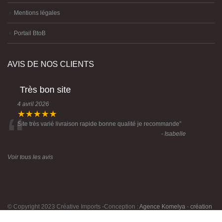
Mentions légales
Portail BtoB
AVIS DE NOS CLIENTS
Très bon site
4 avril 2026
“
★★★★★
Site très varié livraison rapide bonne qualité je recommande
”
- Isabelle
Voir tous les avis
© Copyright 2023 Créative Imports -Conception :
Agence Komelya
-
création
site internet Brest
-
création site-e-commerce Brest