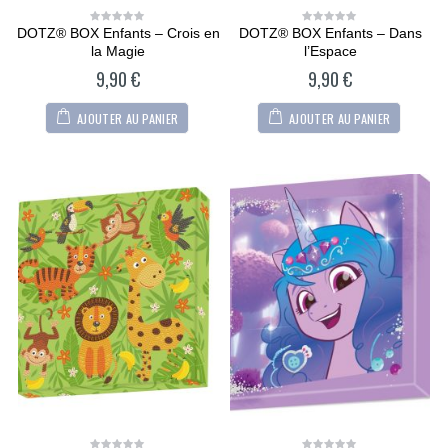
DOTZ® BOX Enfants – Crois en
DOTZ® BOX Enfants – Dans
0
0
out
out
la Magie
l’Espace
of
of
5
5
9,90
€
9,90
€
AJOUTER AU PANIER
AJOUTER AU PANIER