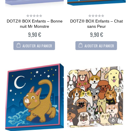
DOTZ® BOX Enfants – Bonne
DOTZ® BOX Enfants – Chat
0
0
out
out
nuit Mr Monstre
sans Peur
of
of
5
5
9,90
€
9,90
€
AJOUTER AU PANIER
AJOUTER AU PANIER