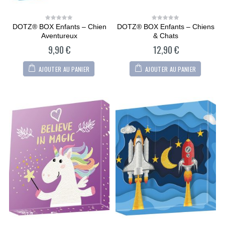
DOTZ® BOX Enfants – Chien
DOTZ® BOX Enfants – Chiens
0
0
out
out
Aventureux
& Chats
of
of
5
5
9,90
€
12,90
€
AJOUTER AU PANIER
AJOUTER AU PANIER