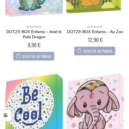
DOTZ® BOX Enfants – Ariel le
DOTZ® BOX Enfants – Au Zoo
0
0
out
out
Petit Dragon
12,90
€
of
of
5
5
9,90
€
AJOUTER AU PANIER
AJOUTER AU PANIER
CARTONIC® -
CARTONIC® -
Modèle Chien
Modèle Chien
Maltipoo
Maltipoo
36,90
€
36,90
€
0
0
out
out