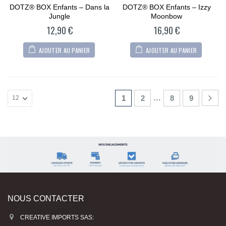
DOTZ® BOX Enfants – Dans la
DOTZ® BOX Enfants – Izzy
0
0
out
out
Jungle
Moonbow
of
of
5
5
12,90
€
16,90
€
AJOUTER AU PANIER
AJOUTER AU PANIER
…
1
2
8
9
NOUS CONTACTER
CREATIVE IMPORTS SAS: