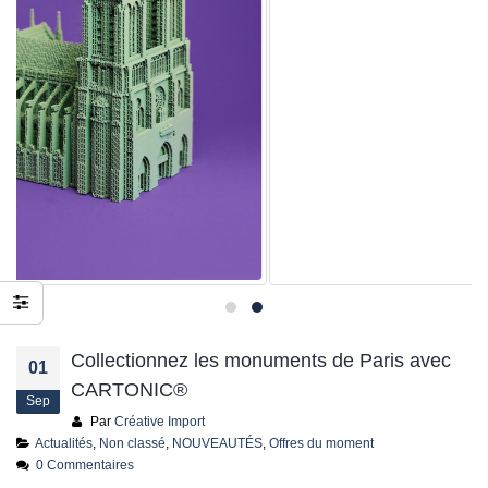
jusqu’au 21 juillet
24 juin 2026
Collectionnez les monuments de Paris avec
01
CARTONIC®
Sep
Par
Créative Import
Actualités
,
Non classé
,
NOUVEAUTÉS
,
Offres du moment
0 Commentaires