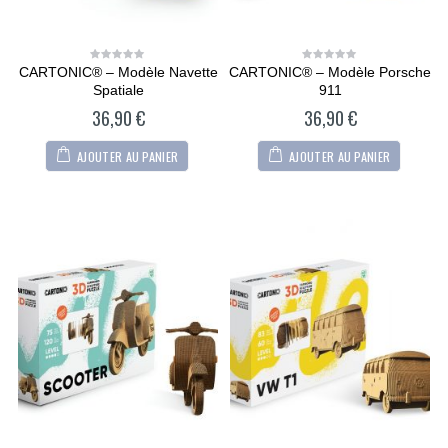
CARTONIC® – Modèle Navette
CARTONIC® – Modèle Porsche
0
0
out
out
Spatiale
911
of
of
5
5
36,90
€
36,90
€
AJOUTER AU PANIER
AJOUTER AU PANIER