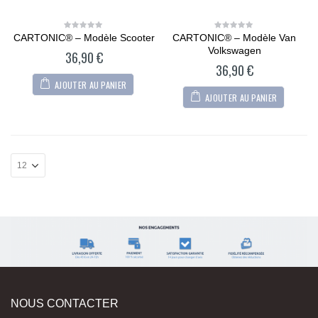
CARTONIC® – Modèle Scooter
CARTONIC® – Modèle Van
0
0
out
out
Volkswagen
36,90
€
of
of
5
5
36,90
€
AJOUTER AU PANIER
AJOUTER AU PANIER
NOUS CONTACTER