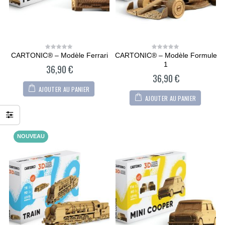
CARTONIC® – Modèle Ferrari
CARTONIC® – Modèle Formule
0
0
out
out
1
36,90
€
of
of
5
5
36,90
€
AJOUTER AU PANIER
AJOUTER AU PANIER
NOUVEAU
CARTONIC® -
CARTONIC® -
Modèle Chien
Modèle Chien
Maltipoo
Maltipoo