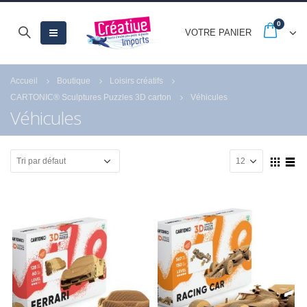
0
VOTRE PANIER
Accueil
Boutique
Loisirs créatifs
CARTONIC® Sculptures Puzzles 3D carton
Véhicules
Véhicules