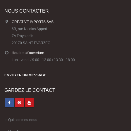
5
5
CARTONIC® -
CARTONIC® -
Modèle Berger
Modèle Berger
NOUS CONTACTER
allemand
allemand
CREATIVE IMPORTS SAS:
36,90
€
36,90
€
0
0
out
out
6B, rue Nicolas Appert
of
of
5
5
CARTONIC® -
CARTONIC® -
ZA Troyalac’h
Modèle Arty Bunny
Modèle Arty Bunny
29170 SAINT EVARZEC
36,90
€
36,90
€
0
0
out
out
Horaires d'ouverture:
of
of
5
5
Lun. -vend. / 9:00 - 12:00 / 13:30 - 18:00
ENVOYER UN MESSAGE
GARDEZ LE CONTACT
Qui sommes-nous