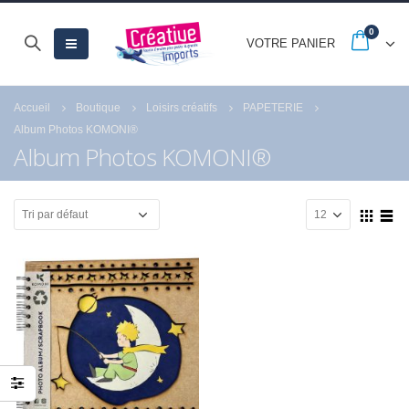
0
VOTRE PANIER
Accueil
Boutique
Loisirs créatifs
PAPETERIE
Album Photos KOMONI®
Album Photos KOMONI®