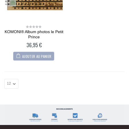
KOMONI® Album photos le Petit
0
out
Prince
of
5
36,95
€
AJOUTER AU PANIER
CARTONIC® -
CARTONIC® -
Modèle Chien
Modèle Chien
Maltipoo
Maltipoo
36,90
€
36,90
€
0
0
out
out
of
of