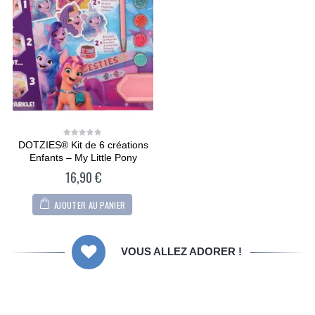
DOTZIES® Kit de 6 créations
0
out
Enfants – My Little Pony
of
5
16,90
€
AJOUTER AU PANIER
VOUS ALLEZ ADORER !