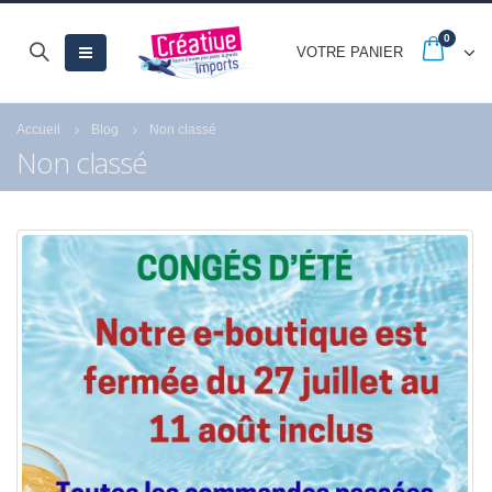
0
VOTRE PANIER
Accueil
Blog
Non classé
Non classé
-20% jusqu’au 30
Quels sont les astu
septembre avec les
pour réussir la peint
French Days
numéro de Royal
Langnickel® ?
23 septembre 2025
18 juillet 2021
Fermeture estivale
21 juillet 2026
Profitez des Soldes