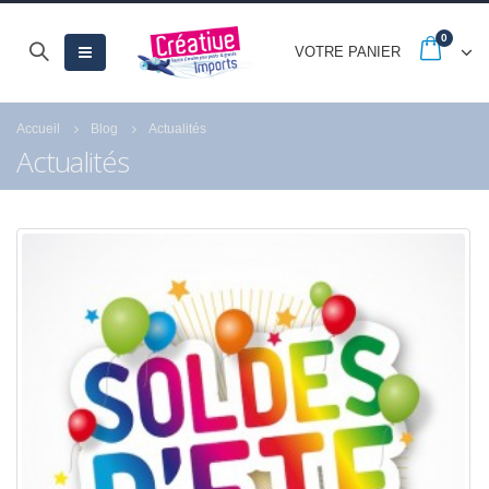
0
VOTRE PANIER
Accueil
Blog
Actualités
Actualités
-20% jusqu’au 30
Quels sont les astu
septembre avec les
pour réussir la peint
French Days
numéro de Royal
Langnickel® ?
23 septembre 2025
18 juillet 2021
Fermeture estivale
21 juillet 2026
Profitez des Soldes
jusqu’au 21 juillet
24 juin 2026