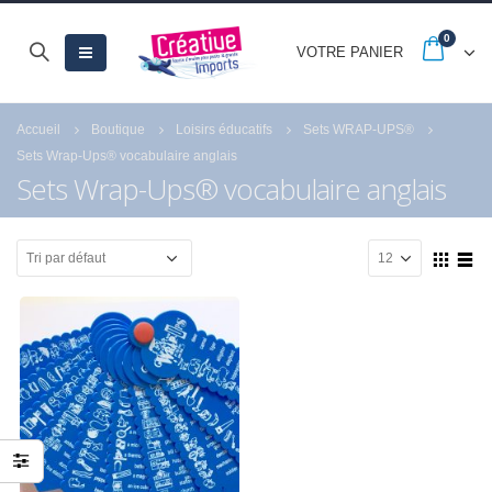
0
VOTRE PANIER
Accueil
Boutique
Loisirs éducatifs
Sets WRAP-UPS®
Sets Wrap-Ups® vocabulaire anglais
Sets Wrap-Ups® vocabulaire anglais