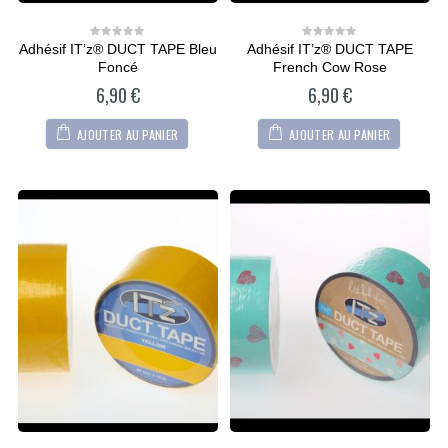
36,90
€
36,90
€
0
0
out
out
of
of
5
5
Adhésif IT’z® DUCT TAPE Bleu
Adhésif IT’z® DUCT TAPE
0
0
out
out
Foncé
French Cow Rose
of
of
5
5
6,90
€
6,90
€
AJOUTER AU PANIER
AJOUTER AU PANIER