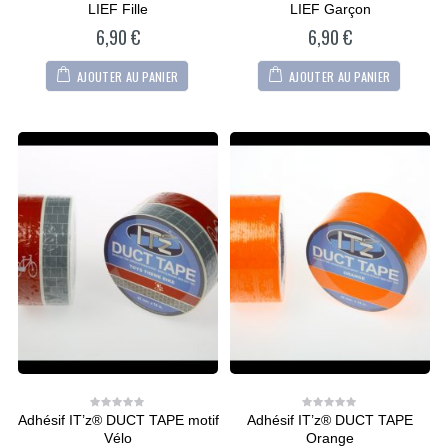
out
out
LIEF Fille
LIEF Garçon
of
of
5
5
6,90
€
6,90
€
AJOUTER AU PANIER
AJOUTER AU PANIER
Adhésif IT’z® DUCT TAPE motif
Adhésif IT’z® DUCT TAPE
0
0
out
out
Vélo
Orange
of
of