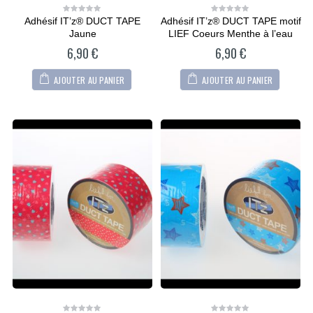
Adhésif IT’z® DUCT TAPE
Adhésif IT’z® DUCT TAPE motif
0
0
out
out
Jaune
LIEF Coeurs Menthe à l’eau
of
of
5
5
6,90
€
6,90
€
AJOUTER AU PANIER
AJOUTER AU PANIER