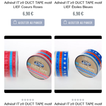
Adhésif IT’z® DUCT TAPE motif
Adhésif IT’z® DUCT TAPE motif
0
0
out
out
LIEF Coeurs Roses
LIEF Étoiles Bleues
of
of
5
5
6,90
€
6,90
€
AJOUTER AU PANIER
AJOUTER AU PANIER
Adhésif IT’z® DUCT TAPE motif
Adhésif IT’z® DUCT TAPE motif
0
0