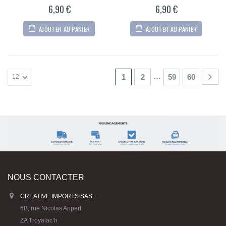
5
5
6,90
€
6,90
€
AJOUTER AU PANIER
AJOUTER AU PANIER
…
1
2
59
60
NOUS CONTACTER
CREATIVE IMPORTS SAS:
6B, rue Nicolas Appert
ZA Troyalac’h