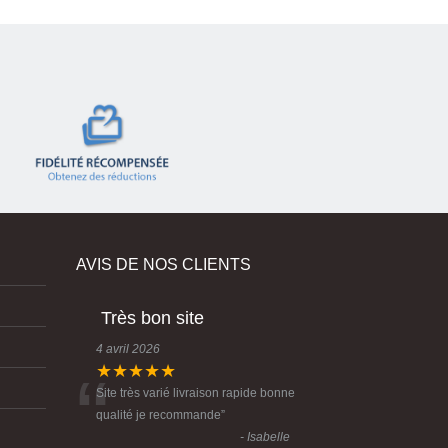
AVIS DE NOS CLIENTS
Très bon site
4 avril 2026
“
★★★★★
Site très varié livraison rapide bonne
qualité je recommande
”
- Isabelle