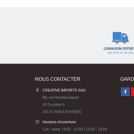
NOUS CONTACTER
GARD
CREATIVE IMPORTS SAS:
6B, rue Nicolas Appert
ZA Troyalac’h
29170 SAINT EVARZEC
Horaires d'ouverture:
Lun. -vend. / 9:00 - 12:00 / 13:30 - 18:00