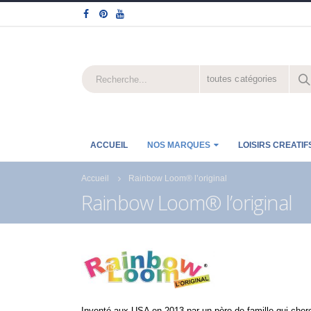
toutes catégories
ACCUEIL
NOS MARQUES
LOISIRS CREATIF
Accueil
Rainbow Loom® l’original
Rainbow Loom® l’original
Inventé aux USA en 2013 par un père de famille qui chercha