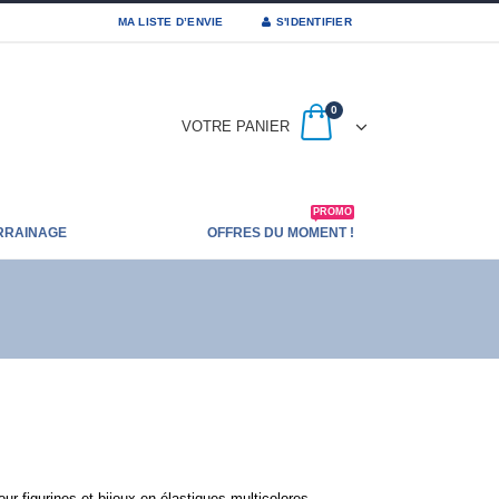
MA LISTE D’ENVIE
S'IDENTIFIER
0
VOTRE PANIER
PROMO
RRAINAGE
OFFRES DU MOMENT !
ur figurines et bijoux en élastiques multicolores.