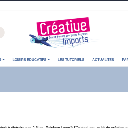
S
LOISIRS EDUCATIFS
LES TUTORIELS
ACTUALITES
PA
it à distraire ses 2 filles, Rainbow Loom® l’Original est un kit de création po