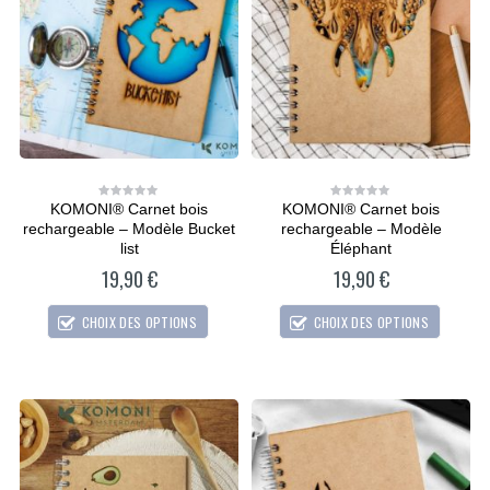
KOMONI® Carnet bois
KOMONI® Carnet bois
0
0
out
out
rechargeable – Modèle Bucket
rechargeable – Modèle
of
of
5
5
list
Éléphant
19,90
€
19,90
€
CHOIX DES OPTIONS
CHOIX DES OPTIONS