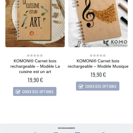
KOMONI® Carnet bois
KOMONI® Carnet bois
0
0
out
out
rechargeable – Modèle La
rechargeable – Modèle Musique
of
of
5
5
cuisine est un art
19,90
€
19,90
€
CHOIX DES OPTIONS
CHOIX DES OPTIONS