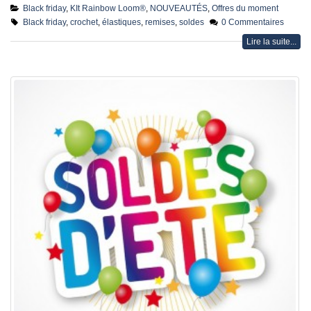
Black friday
,
KIt Rainbow Loom®
,
NOUVEAUTÉS
,
Offres du moment
Black friday
,
crochet
,
élastiques
,
remises
,
soldes
0 Commentaires
Lire la suite...