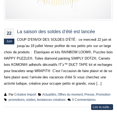
La saison des soldes d’été est lancée
22
COUP D’ENVOI DES SOLDES D’ÉTÉ : ce mercredi 22 juin et
Juin
jusqu’au 19 juillet Venez profiter de nos petits prix sur un large
choix de produits : Elastiques et kits RAINBOW LOOM®, Puzzles bois
HAPPY PUZZLE®, Toiles diamond painting SIMPLY DOTZ®, Carnets
bois KOMONI® adhésifs décoratifs IT’z™ DUCT TAPE kit et recharges
pour bracelets wrap WRAPIT® C’est l’occasion de faire plaisir et de se
faire plaisir avec l’arrivée des vacances d’été Si vous cherchez une
activité ludique, créative pour occuper petits et grands, vous [...]
Par
Créative Import
Actualités
,
Offres du moment
,
Presse
,
Promotion
promotions
,
soldes
,
tendances créatives
0 Commentaires
Lire la suite...