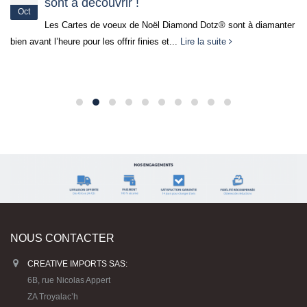
23
sont à découvrir !
Oct
Les Cartes de voeux de Noël Diamond Dotz® sont à diamanter
bien avant l’heure pour les offrir finies et...
Lire la suite
NOUS CONTACTER
CREATIVE IMPORTS SAS:
6B, rue Nicolas Appert
ZA Troyalac’h
29170 SAINT EVARZEC