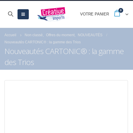
0
VOTRE PANIER
Accueil
Non classé
,
Offres du moment
,
NOUVEAUTÉS
Nouveautés CARTONIC® : la gamme des Trios
Nouveautés CARTONIC® : la gamme
des Trios
-20% jusqu’au 30
Quels sont les astu
septembre avec les
pour réussir la peint
French Days
numéro de Royal
Langnickel® ?
23 septembre 2025
18 juillet 2021
Fermeture estivale
21 juillet 2026
Profitez des Soldes