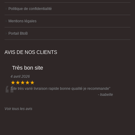
Mentions légales
Portail BtoB
AVIS DE NOS CLIENTS
Très bon site
4 avril 2026
“
★★★★★
Site très varié livraison rapide bonne qualité je recommande
”
- Isabelle
Voir tous les avis
© Copyright 2023 Créative Imports -Conception :
Agence Komelya
-
création