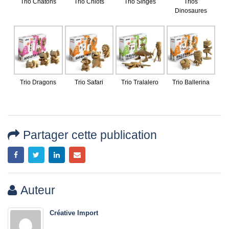
Trio Chatons
Trio Chiots
Trio Singes
Trios
Dinosaures
Trio Dragons
Trio Safari
Trio Tralalero
Trio Ballerina
Partager cette publication
Auteur
Créative Import