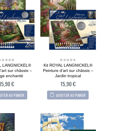
AL LANGNICKEL®
Kit ROYAL LANGNICKEL®
0
0
out
out
’art sur châssis –
Peinture d’art sur châssis –
of
of
5
5
age enchanté
Jardin tropical
15,90
€
15,90
€
UTER AU PANIER
AJOUTER AU PANIER