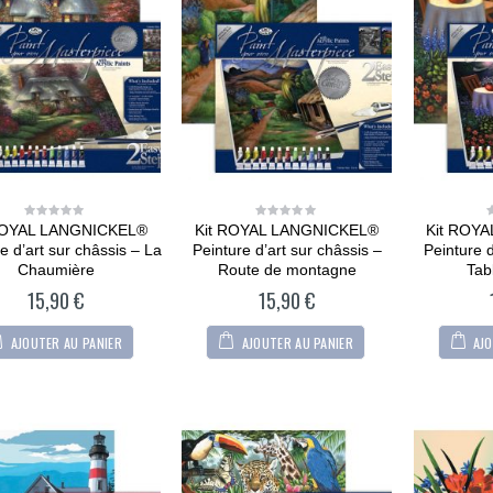
36,90
€
0
out
of
5
CARTONIC® -
Modèle Berger
allemand
36,90
€
0
out
of
5
CARTONIC® -
Modèle Arty Bunny
ROYAL LANGNICKEL®
Kit ROYAL LANGNICKEL®
Kit ROY
0
0
out
out
36,90
€
0
e d’art sur châssis – La
Peinture d’art sur châssis –
Peinture d
of
of
out
5
5
Chaumière
Route de montagne
Tab
of
5
15,90
€
15,90
€
AJOUTER AU PANIER
AJOUTER AU PANIER
AJO