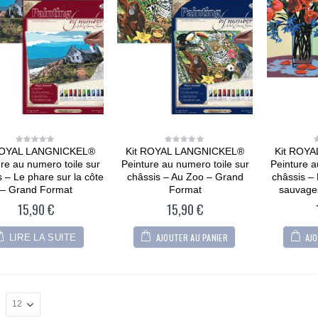
CARTONIC® -
CARTONIC® -
Modèle Chien
Modèle Chien
Maltipoo
Maltipoo
36,90
€
36,90
€
0
0
out
out
of
of
5
5
CARTONIC® -
CARTONIC® -
Modèle Berger
Modèle Berger
allemand
allemand
ROYAL LANGNICKEL®
Kit ROYAL LANGNICKEL®
Kit ROY
0
0
36,90
€
36,90
€
0
0
out
out
re au numero toile sur
Peinture au numero toile sur
Peinture a
out
out
of
of
of
of
5
5
 – Le phare sur la côte
châssis – Au Zoo – Grand
châssis –
5
5
CARTONIC® -
CARTONIC® -
– Grand Format
Format
sauvages
Modèle Arty Bunny
Modèle Arty Bunny
15,90
€
15,90
€
36,90
€
36,90
€
0
0
out
out
of
of
AJOUTER AU PANIER
AJO
LIRE LA SUITE
5
5