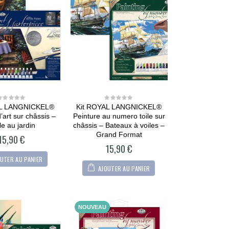
AL LANGNICKEL®
Kit ROYAL LANGNICKEL®
0
0
out
out
’art sur châssis –
Peinture au numero toile sur
of
of
5
5
le au jardin
châssis – Bateaux à voiles –
Grand Format
15,90
€
15,90
€
UTER AU PANIER
AJOUTER AU PANIER
NOUVEAU