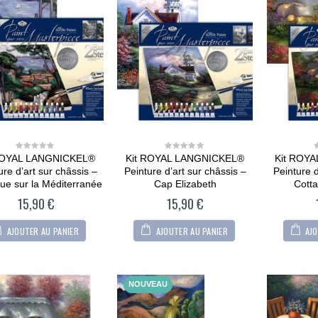
ROYAL LANGNICKEL®
Kit ROYAL LANGNICKEL®
Kit ROY
0
0
out
out
ure d’art sur châssis –
Peinture d’art sur châssis –
Peinture d
of
of
5
5
ue sur la Méditerranée
Cap Elizabeth
Cott
15,90
€
15,90
€
AJOUTER AU PANIER
AJOUTER AU PANIER
AJO
NOUVEAU
CARTONIC® -
Modèle Chien
Maltipoo