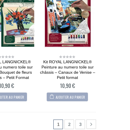
CARTONIC® -
Modèle Chien
Maltipoo
36,90
€
0
out
of
5
CARTONIC® -
Modèle Berger
allemand
AL LANGNICKEL®
Kit ROYAL LANGNICKEL®
0
0
36,90
€
0
out
out
u numero toile sur
Peinture au numero toile sur
out
of
of
of
5
5
 Bouquet de fleurs
châssis – Canaux de Venise –
5
CARTONIC® -
 – Petit Format
Petit format
Modèle Arty Bunny
10,90
€
10,90
€
36,90
€
0
out
of
UTER AU PANIER
AJOUTER AU PANIER
5
1
2
3