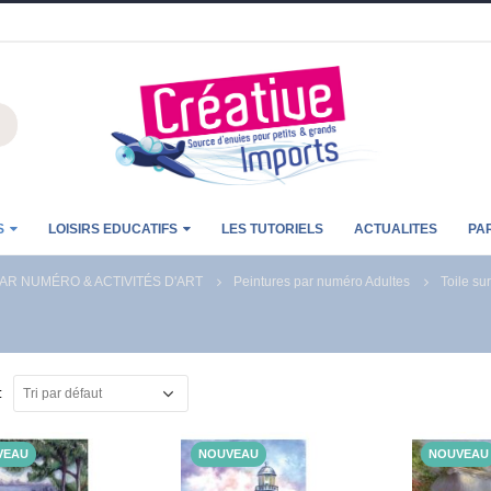
S
LOISIRS EDUCATIFS
LES TUTORIELS
ACTUALITES
PA
AR NUMÉRO & ACTIVITÉS D'ART
Peintures par numéro Adultes
Toile su
:
VEAU
NOUVEAU
NOUVEAU