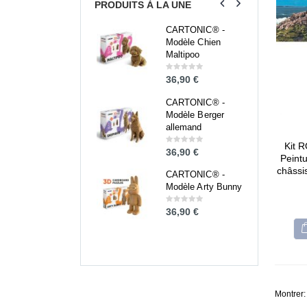
PRODUITS À LA UNE
CARTONIC® -
CARTONIC® -
Modèle Chien
Modèle Chien
Maltipoo
Maltipoo
36,90
€
36,90
€
0
0
out
out
of
of
5
5
CARTONIC® -
CARTONIC® -
Modèle Berger
Modèle Berger
allemand
allemand
Kit 
36,90
€
36,90
€
0
0
Peintu
out
out
of
of
châssis
5
5
CARTONIC® -
CARTONIC® -
Modèle Arty Bunny
Modèle Arty Bunny
36,90
€
36,90
€
0
0
out
out
of
of
5
5
Montrer: