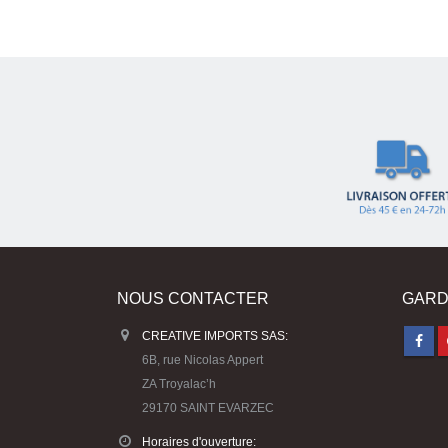
NOUS CONTACTER
GARD
CREATIVE IMPORTS SAS:
6B, rue Nicolas Appert
ZA Troyalac’h
29170 SAINT EVARZEC
Horaires d'ouverture: