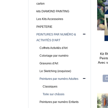
carton
kits DIAMOND PAINTING
Les Kits Accessoires
PAPETERIE
PEINTURES PAR NUMÉRO &
ACTIVITÉS D'ART
Coffrets Activités d'Art
Kit 
Coloriage par numéro
Peint
Avec v
Gravures d'Art
Le Sketching (esquisse)
Peintures par numéro Adultes
Classiques
Toile sur châssis
CARTONIC® -
CARTONIC® -
Peintures par numéro Enfants
Modèle Chien
Modèle Chien
Maltipoo
Maltipoo