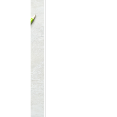
jusqu’au 21 juillet
24 juin 2026
Nouveautés CARTONIC® : la
gamme des Trios
28 mai 2026
De ravissants carnets en papier
recyclé et rechargeables à offrir
ou à s’offrir !
27 mai 2026
-25% sur tout le site pour
préparer la fête des Mères
15 mai 2026