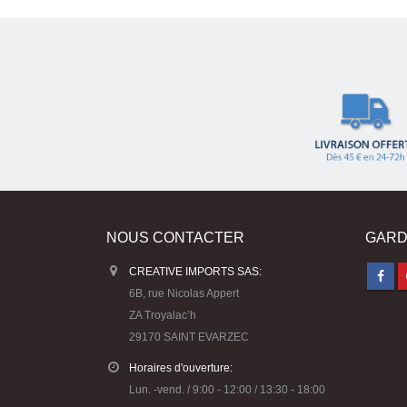
NOUS CONTACTER
GARD
CREATIVE IMPORTS SAS:
6B, rue Nicolas Appert
ZA Troyalac’h
29170 SAINT EVARZEC