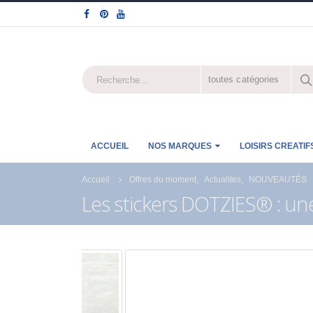
toutes catégories
ACCUEIL
NOS MARQUES
LOISIRS CREATIF
-20% jusqu’au 30
Quels sont les astu
septembre avec les
pour réussir la peint
Accueil
Offres du moment
,
Actualités
,
NOUVEAUTÉS
French Days
numéro de Royal
Les stickers DOTZIES® : u
Langnickel® ?
23 septembre 2025
18 juillet 2021
Fermeture estivale
21 juillet 2026
Profitez des Soldes