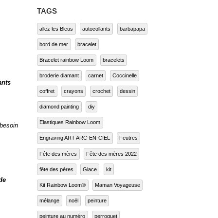
TAGS
allez les Bleus
autocollants
barbapapa
bord de mer
bracelet
Bracelet rainbow Loom
bracelets
broderie diamant
carnet
Coccinelle
coffret
crayons
crochet
dessin
diamond painting
diy
ants
Elastiques Rainbow Loom
Engraving ART ARC-EN-CIEL
Feutres
Fête des mères
Fête des mères 2022
 besoin
fête des pères
Glace
kit
Kit Rainbow Loom®
Maman Voyageuse
mélange
noël
peinture
de