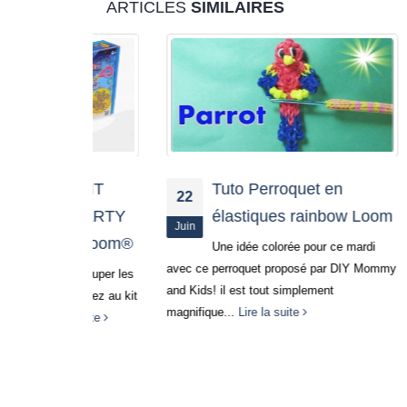
ARTICLES
SIMILAIRES
E KIT
Tuto Perroquet en
22
25
M PARTY
élastiques rainbow Loom
Juin
Juin
bow Loom®
Une idée colorée pour ce mardi
avec ce perroquet proposé par DIY Mommy
chez Di
ur occuper les
and Kids! il est tout simplement
stickers
? Pensez au kit
magnifique...
Lire la suite
pour la 
 la suite