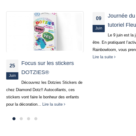
Journée du bien êtr
09
tutoriel Fleur de lot
Juin
Le 9 juin est la journée du 
être. En pratiquant l’activité de
Rainbowloom, vous prenez du temps
Lire la suite
Focus sur les stickers
DOTZIES®
Découvrez les Dotzies Stickers de
amond Dotz!! Autocollants, ces
 vont faire le bonheur des enfants
décoration...
Lire la suite