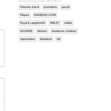
peinture au numéro
perroquet
Poissons d'avril
promotions
puzzle
Pâques
RAINBOW LOOM
Royal & Langnickel®
SMILEY
soldes
SOURIRE
Stickers
tendances créatives
vaporisateur
élastiques
été