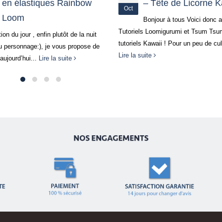
– Tête de Licorne Kawaii
– la baguette magi
Oct
le marque-page
Bonjour à tous Voici donc après les
ls Loomigurumi et Tsum Tsum, les
Bonjour à tous, ÇA Y EST : C’EST
s Kawaii ! Pour un peu de culture...
VACANCES ! Découvrez aujourd’hu
suite
nouveau tutoriel de Jade qui combin
élastiques...
Lire la suite