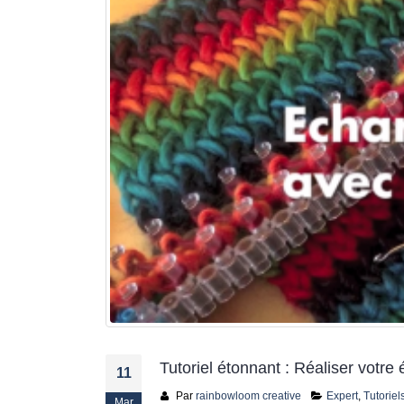
jusqu’au 21 juillet
24 juin 2026
Nouveautés CARTONIC® : la
gamme des Trios
28 mai 2026
De ravissants carnets en papier
recyclé et rechargeables à offrir
ou à s’offrir !
27 mai 2026
-25% sur tout le site pour
préparer la fête des Mères
15 mai 2026
Tutoriel étonnant : Réaliser votr
11
Par
rainbowloom creative
Expert
,
Tutoriel
Mar