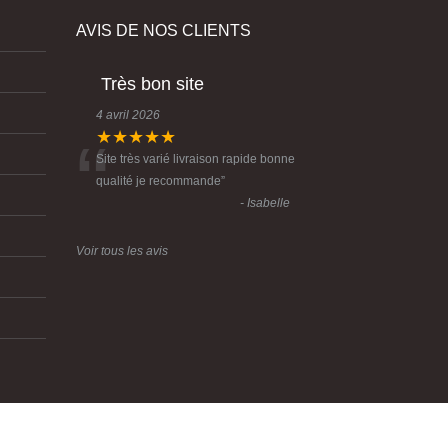
AVIS DE NOS CLIENTS
Très bon site
4 avril 2026
“
★★★★★
Site très varié livraison rapide bonne
qualité je recommande
”
- Isabelle
Voir tous les avis