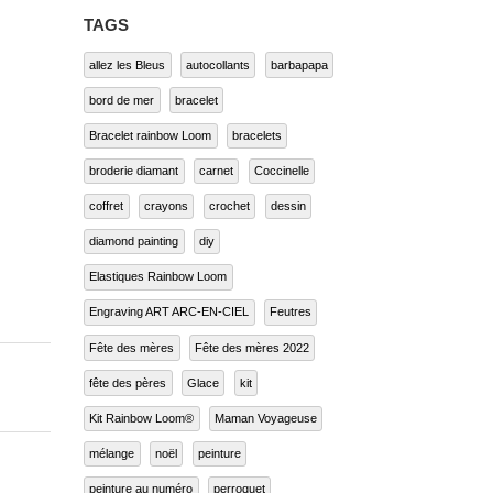
TAGS
allez les Bleus
autocollants
barbapapa
bord de mer
bracelet
Bracelet rainbow Loom
bracelets
broderie diamant
carnet
Coccinelle
coffret
crayons
crochet
dessin
diamond painting
diy
Elastiques Rainbow Loom
Engraving ART ARC-EN-CIEL
Feutres
Fête des mères
Fête des mères 2022
fête des pères
Glace
kit
Kit Rainbow Loom®
Maman Voyageuse
mélange
noël
peinture
peinture au numéro
perroquet