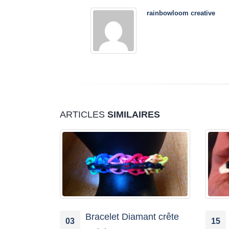
rainbowloom creative
ARTICLES
SIMILAIRES
nt crête
Halloween 2021: Dracula
15
01