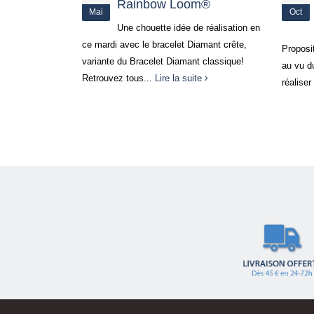
m®
en élastiques Rainbow
Oct
Oct
Loom
 réalisation en
amant crête,
Tutorie
Proposition du jour , enfin plutôt de la nuit
 classique!
tutoriel
au vu du personnage:), je vous propose de
te
Lire la 
réaliser aujourd’hui...
Lire la suite