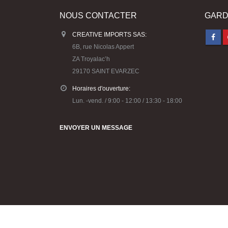
NOUS CONTACTER
GARD
CREATIVE IMPORTS SAS:
6B, rue Nicolas Appert
ZA Troyalac’h
29170 SAINT EVARZEC
Horaires d'ouverture:
Lun. -vend. / 9:00 - 12:00 / 13:30 - 18:00
ENVOYER UN MESSAGE
© Copyright 2023 Créative Imports -Conception :
Agence Ko