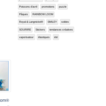
Poissons d'avril
promotions
puzzle
Pâques
RAINBOW LOOM
Royal & Langnickel®
SMILEY
soldes
SOURIRE
Stickers
tendances créatives
vaporisateur
élastiques
été
Loom®
Nouveaux modèles de
Le T
13
29