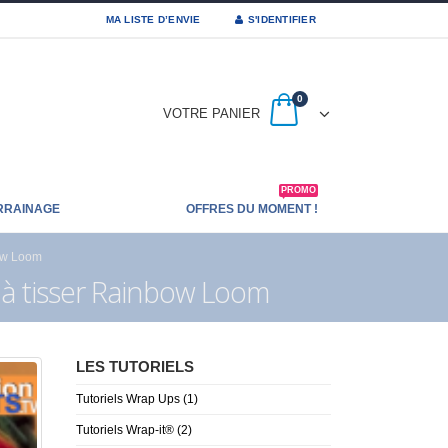
MA LISTE D’ENVIE
S'IDENTIFIER
0
VOTRE PANIER
PROMO
RRAINAGE
OFFRES DU MOMENT !
bow Loom
r à tisser Rainbow Loom
LES TUTORIELS
Tutoriels Wrap Ups
(1)
Tutoriels Wrap-it®
(2)