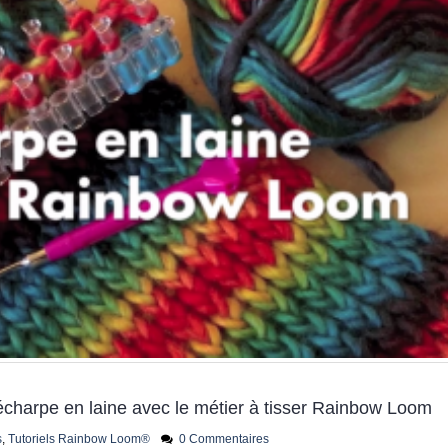
-25% sur tout le site pour
préparer la fête des
Mères
15 mai 2026
-20% jusqu’au 30 septembre
Quels sont les astuces 
avec les French Days
réussir la peinture au 
de Royal Langnickel® ?
23 septembre 2025
18 juillet 2021
Fermeture estivale
21 juillet 2026
Profitez des Soldes jus
juillet
24 juin 2026
e écharpe en laine avec le métier à tisser Rainbow Loom
s
,
Tutoriels Rainbow Loom®
0 Commentaires