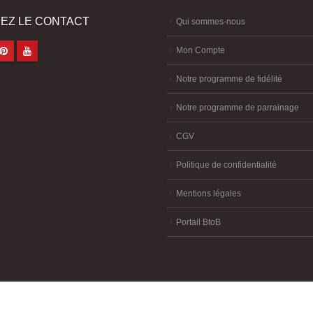
EZ LE CONTACT
Qui sommes-nous
Mon Compte
Notre programme de fidélité
Notre programme de parrainage
CGV
Politique de confidentialité
Mentions légales
Portail BtoB
melya
-
création site internet Brest
-
création site-e-commerce Brest