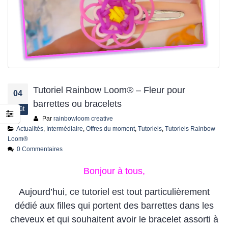
jusqu’au 21 juillet
24 juin 2026
Tutoriel Rainbow Loom® – Fleur pour
04
barrettes ou bracelets
Août
Par
rainbowloom creative
Actualités
,
Intermédiaire
,
Offres du moment
,
Tutoriels
,
Tutoriels Rainbow
Loom®
0 Commentaires
Bonjour à tous,
Aujourd’hui, ce tutoriel est tout particulièrement
dédié aux filles qui portent des barrettes dans les
cheveux et qui souhaitent avoir le bracelet assorti à