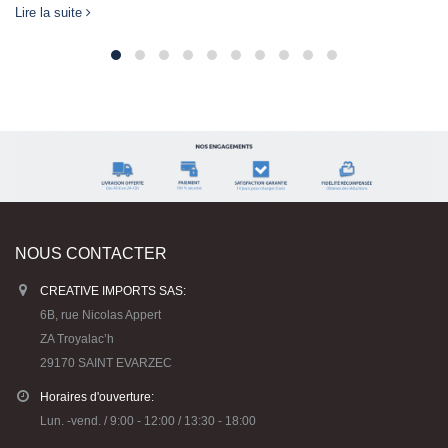
Montres Loomey Time pour bracelets
23
Rainbow Loom
Juil
Exclusivité : la montre Loomey Time qui s’adapte sur vos
bracelets Rainbow Loom !! Très facile à réaliser, votre nouvelle...
Lire la suite
NOUS CONTACTER
CREATIVE IMPORTS SAS:
6B, rue Nicolas Appert
ZA Troyalac’h