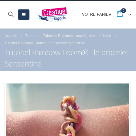
0
VOTRE PANIER
Accueil
Tutoriels
,
Tutoriels Rainbow Loom®
,
Intermédiaire
Tutoriel Rainbow Loom® : le bracelet Serpentine
Tutoriel Rainbow Loom® : le bracelet
Serpentine
-20% jusqu’au 30
Quels sont les as
septembre avec les
pour réussir la pei
French Days
numéro de Royal
Langnickel® ?
23 septembre 2025
18 juillet 2021
Fermeture estival
21 juillet 2026
Profitez des Sold