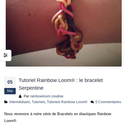
jusqu’au 21 juillet
24 juin 2026
Tutoriel Rainbow Loom® : le bracelet
05
Serpentine
Mar
Par
rainbowloom creative
Intermédiaire
,
Tutoriels
,
Tutoriels Rainbow Loom®
0 Commentaires
Nous revenons à notre série de Bracelets en élastiques Rainbow
Loom®.