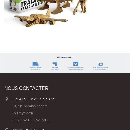
NOUS CONTACTER
CREATIVE IMPORTS SAS:
6B, rue Nicolas Appert
ZA Troyalac’h
29170 SAINT EVARZEC
Horaires d'ouverture: