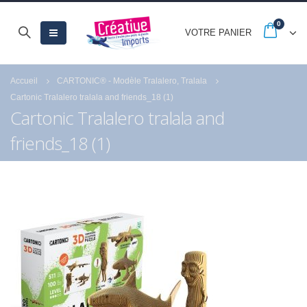
0
VOTRE PANIER
Accueil
CARTONIC® - Modèle Tralalero, Tralala
Cartonic Tralalero tralala and friends_18 (1)
Cartonic Tralalero tralala and
friends_18 (1)