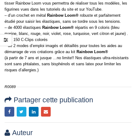
rer la fête des
tisser Rainbow Loom vous permettra de réaliser tous les modèles, les
s
figurines vues dans les tutoriels du site et sur YouTube.
– d’un crochet en métal
Rainbow Loom®
robuste et parfaitement
étudié pour saisir les élastiques, sans se tordre sous les tensions.
– de 4000 élastiques
Rainbow Loom®
répartis en 9 coloris (bleu
marine, blanc, rouge, noir, violet, rose, turquoise, vert citron et jaune) .
– de 150 C-Clips colorés
– de 2 modes d’emploi imagés et détaillés pour toutes les aides au
démarrage de vos créations grâce au kit
Rainbow Loom®
(à partir de 7 ans et jusque …no limite!! Nos élastiques ultra-résistants
sont sans phtalates, sans bisphénols et sans latex pour limiter les
risques d’allergies.)
R0089
Partager cette publication
Auteur