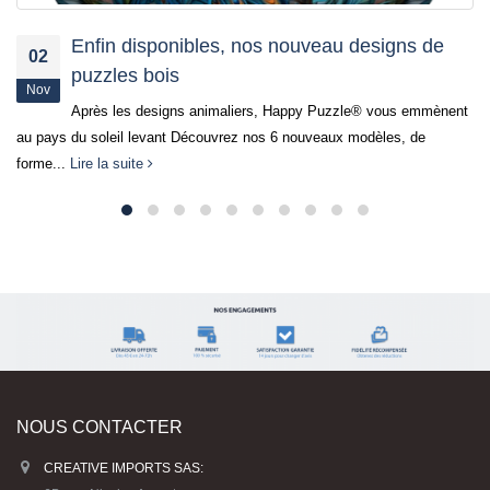
signs de
Il y a du nouveau chez HAPPY P
17
La nouvelle collection de puzzles bois HAPP
Mai
enfin disponible. Vous y découvrirez : De nouv
 vous emmènent
animaliers originaux et...
Lire la suite
èles, de
NOUS CONTACTER
CREATIVE IMPORTS SAS: