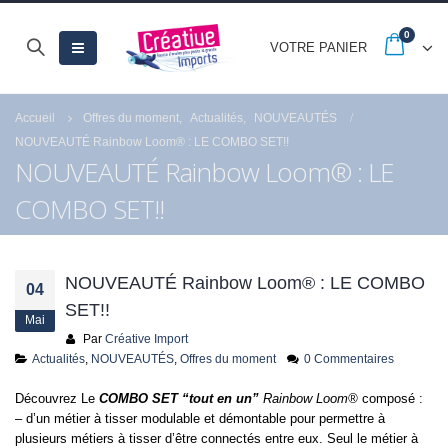
0
VOTRE PANIER
Accueil
Offres du moment
,
Actualités
,
NOUVEAUTÉS
NOUVEAUTÉ Rainbow Loom® : LE COMBO SET!!
NOUVEAUTÉ Rainbow Loom® : LE
COMBO SET!!
eautés CARTONIC®
-20% jusqu’au 30
gamme des Trios
septembre avec les
French Days
i 2026
Langnic
23 septembre 2025
NOUVEAUTÉ Rainbow Loom® : LE COMBO
04
18 juille
vissants carnets en
SET!!
Mai
r recyclé et
Par
Créative Import
rgeables à offrir ou
Actualités
,
NOUVEAUTÉS
,
Offres du moment
0 Commentaires
Découvrez Le
COMBO SET “tout en un”
Rainbow Loom®
composé :
– d’un métier à tisser modulable et démontable pour permettre à
sur tout le site pour
plusieurs métiers à tisser d’être connectés entre eux. Seul le métier à