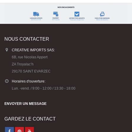
Unique : notre nouvelle marque KOMONI® de
22
carnets en bois durable et papier recyclé
Avr
Une nouvelle gamme inédite, à l’écoute des enjeux de la
planète Toujours soucieux de proposer des produits de qualité, des...
Lire la suite
NOUS CONTACTER
CREATIVE IMPORTS SAS:
6B, rue Nicolas Appert
ZA Troyalac’h
29170 SAINT EVARZEC
Horaires d'ouverture: