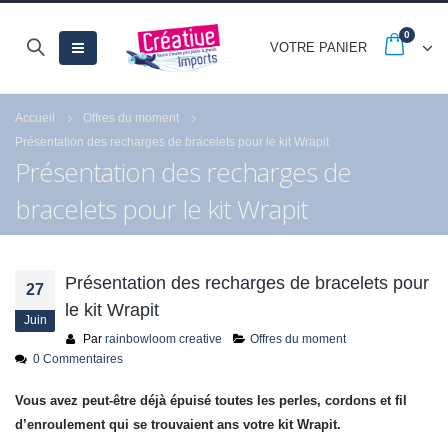
0
VOTRE PANIER
Accueil
Offres du moment
Présentation des recharges de bracelets pour le kit Wrapit
Présentation des recharges de
bracelets pour le kit Wrapit
-20% jusqu’au 30
Quels sont les astu
septembre avec les
pour réussir la peint
French Days
numéro de Royal
Langnickel® ?
23 septembre 2025
Présentation des recharges de bracelets pour
27
18 juillet 2021
le kit Wrapit
Juin
Par
rainbowloom creative
Offres du moment
Fermeture estivale
0 Commentaires
21 juillet 2026
Vous avez peut-être déjà épuisé toutes les perles, cordons et fil
d’enroulement qui se trouvaient ans votre kit Wrapit.
Profitez des Soldes