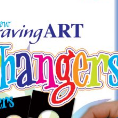
-25% sur tout le site pour
préparer la fête des
Mères
15 mai 2026
-20% jusqu’au 30 septembre
Quels sont les astuces 
avec les French Days
réussir la peinture au 
de Royal Langnickel® ?
23 septembre 2025
18 juillet 2021
Fermeture estivale
21 juillet 2026
Profitez des Soldes jus
juillet
24 juin 2026