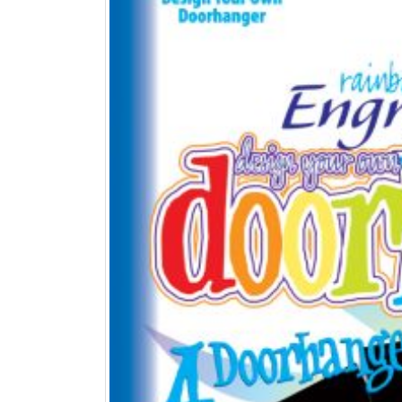
jusqu’au 21 juillet
24 juin 2026
Nouveautés CARTONIC® : la
gamme des Trios
28 mai 2026
De ravissants carnets en papier
recyclé et rechargeables à offrir
ou à s’offrir !
27 mai 2026
-25% sur tout le site pour
préparer la fête des Mères
15 mai 2026