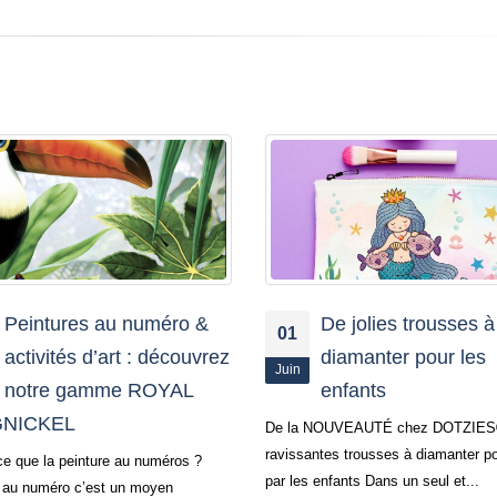
01 Juin: Fêtez les
01
Parents avec Rain
Juin
Loom
1er Juin: Journée mondiale des pare
Décidée par l’ONU le 17 septembre
elle a pour vocation de mettre à...
De jolies trousses à
Lire la suite
diamanter pour les
enfants
NOUVEAUTÉ chez DOTZIES® : De
ntes trousses à diamanter pour et
enfants Dans un seul et...