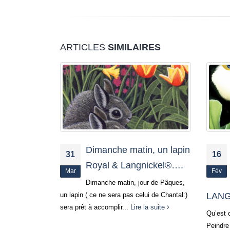
ARTICLES
SIMILAIRES
n, un lapin
Peintures au numéro &
16
01
ickel®….
activités d’art : découvrez
Fév
Juin
notre gamme ROYAL
ur de Pâques,
ui de Chantal:)
LANGNICKEL
De la 
la suite
ravissa
Qu’est ce que la peinture au numéros ?
par les 
Peindre au numéro c’est un moyen