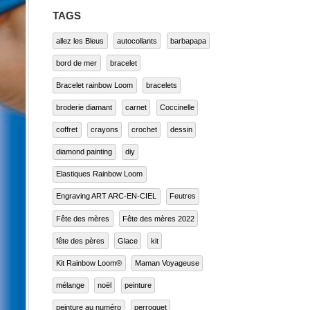
TAGS
allez les Bleus
autocollants
barbapapa
bord de mer
bracelet
Bracelet rainbow Loom
bracelets
broderie diamant
carnet
Coccinelle
coffret
crayons
crochet
dessin
diamond painting
diy
Elastiques Rainbow Loom
Engraving ART ARC-EN-CIEL
Feutres
Fête des mères
Fête des mères 2022
fête des pères
Glace
kit
Kit Rainbow Loom®
Maman Voyageuse
mélange
noël
peinture