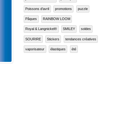
peinture au numéro
perroquet
Poissons d'avril
promotions
puzzle
Pâques
RAINBOW LOOM
Royal & Langnickel®
SMILEY
soldes
SOURIRE
Stickers
tendances créatives
vaporisateur
élastiques
été