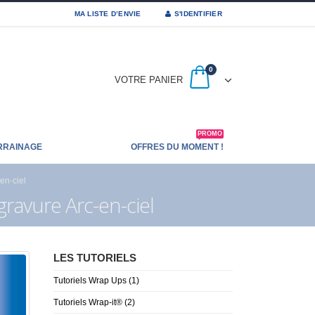
MA LISTE D’ENVIE
S'IDENTIFIER
0
VOTRE PANIER
PROMO
RRAINAGE
OFFRES DU MOMENT !
en-ciel
ravure Arc-en-ciel
LES TUTORIELS
Tutoriels Wrap Ups
(1)
Tutoriels Wrap-it®
(2)