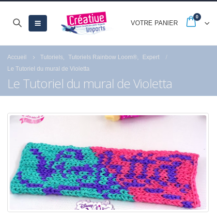
0
VOTRE PANIER
Accueil
Tutoriels
,
Tutoriels Rainbow Loom®
,
Expert
Le Tutoriel du mural de Violetta
Le Tutoriel du mural de Violetta
-20% jusqu’au 30
Quels sont les ast
septembre avec les
pour réussir la pein
French Days
numéro de Royal
Langnickel® ?
23 septembre 2025
18 juillet 2021
Fermeture estivale
21 juillet 2026
Profitez des Solde