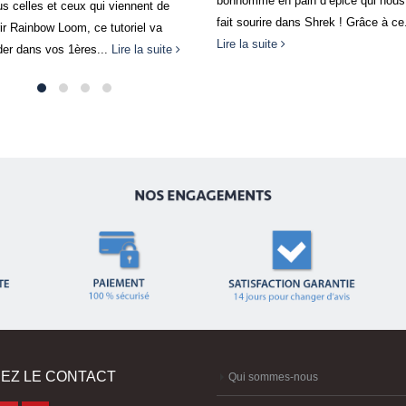
e en pain d’épice qui nous a tant
tirent à leur fin en ce 31 Août et la r
rire dans Shrek ! Grâce à ce...
approche à...
Lire la suite
suite
EZ LE CONTACT
Qui sommes-nous