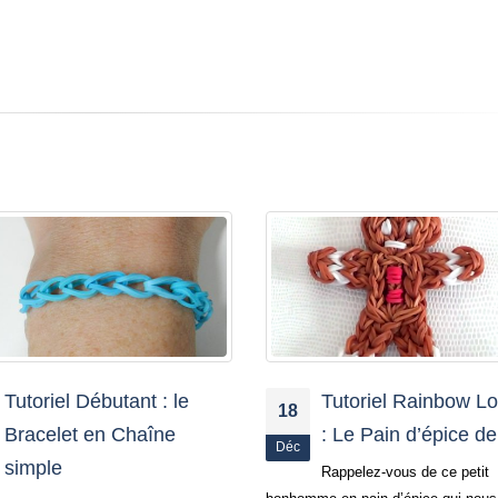
Tutoriel Rainbow Loom®
Vive la rentrée avec
02
: Le Pain d’épice de Noël
Rainbow Loom!
Sep
Rappelez-vous de ce petit
Qu’on se le dise, les vaca