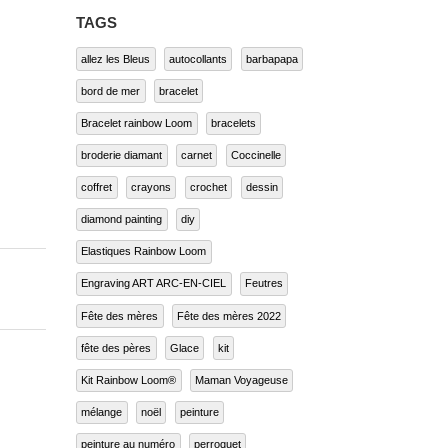
TAGS
allez les Bleus
autocollants
barbapapa
bord de mer
bracelet
Bracelet rainbow Loom
bracelets
broderie diamant
carnet
Coccinelle
coffret
crayons
crochet
dessin
diamond painting
diy
Elastiques Rainbow Loom
Engraving ART ARC-EN-CIEL
Feutres
Fête des mères
Fête des mères 2022
fête des pères
Glace
kit
Kit Rainbow Loom®
Maman Voyageuse
mélange
noël
peinture