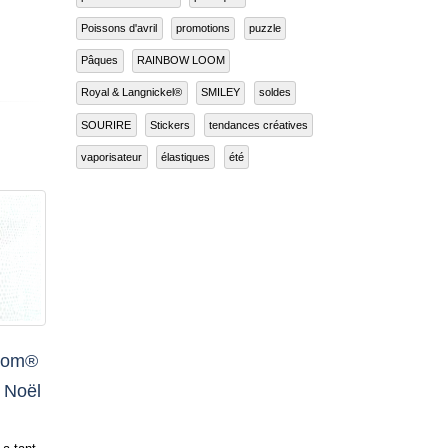
peinture au numéro
perroquet
Poissons d'avril
promotions
puzzle
Pâques
RAINBOW LOOM
Royal & Langnickel®
SMILEY
soldes
SOURIRE
Stickers
tendances créatives
vaporisateur
élastiques
été
Tutoriel Rainbow Loom®
Quel
27
18
: les petits chaussons à
pour
Avr
Juil
crocheter
au n
nces