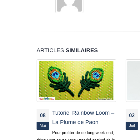
ARTICLES
SIMILAIRES
bow Loom –
Tutoriel Débutant : le
02
18
Paon
Bracelet en Chaîne
Juil
Déc
simple
long week end,