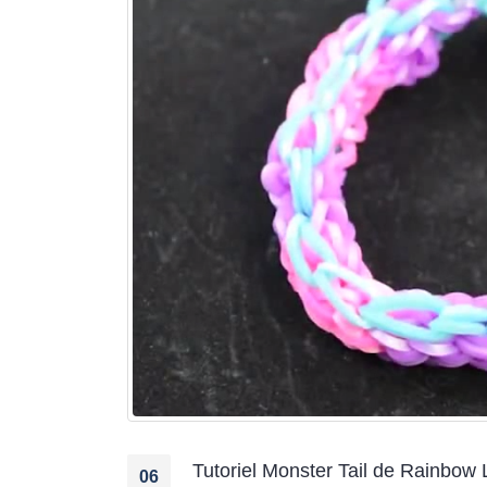
jusqu’au 21 juillet
24 juin 2026
Nouveautés CARTONIC® : la
gamme des Trios
28 mai 2026
De ravissants carnets en papier
recyclé et rechargeables à offrir
ou à s’offrir !
27 mai 2026
-25% sur tout le site pour
préparer la fête des Mères
15 mai 2026
Tutoriel Monster Tail de Rainbow
06