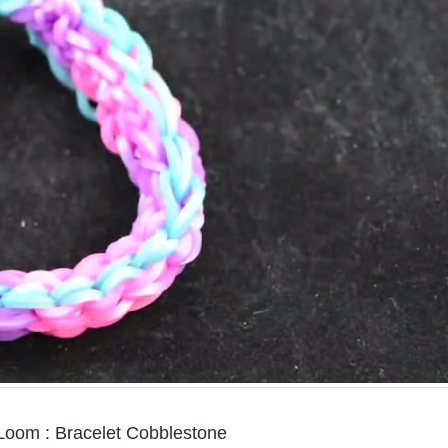
-25% sur tout le site pour
préparer la fête des
Mères
15 mai 2026
-20% jusqu’au 30 septembre
Quels sont les astuces 
avec les French Days
réussir la peinture au 
de Royal Langnickel® ?
23 septembre 2025
18 juillet 2021
Fermeture estivale
21 juillet 2026
Profitez des Soldes jus
juillet
24 juin 2026
 Loom : Bracelet Cobblestone