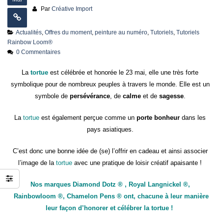
jusqu’au 21 juillet
Par
Créative Import
24 juin 2026
Actualités
,
Offres du moment
,
peinture au numéro
,
Tutoriels
,
Tutoriels
Rainbow Loom®
0 Commentaires
La
tortue
est célébrée et honorée le 23 mai, elle une très forte
symbolique pour de nombreux peuples à travers le monde. Elle est un
symbole de
persévérance
, de
calme
et de
sagesse
.
La
tortue
est également perçue comme un
porte bonheur
dans les
pays asiatiques.
C’est donc une bonne idée de (se) l’offrir en cadeau et ainsi associer
l’image de la
tortue
avec une pratique de loisir créatif apaisante !
Nos marques Diamond Dotz ® , Royal Langnickel ®,
Rainbowloom ®, Chamelon Pens ® ont, chacune à leur manière
leur façon d’honorer et célébrer la tortue !