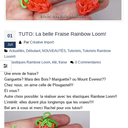
jusqu’au 21 juillet
24 juin 2026
TUTO: La belle Fraise Rainbow Loom!
01
Par
Créative Import
Juil
Actualités
,
Débutant
,
NOUVEAUTÉS
,
Tutoriels
,
Tutoriels Rainbow
Loom®
Elastiques Rainbow Loom
,
été
,
fraise
0 Commentaires
Une envie de fraise?
Gariguette? Mara des Bois? Mariguette? ou Mount Everest??
Chez nous, on aime celle de Plougastel!!!
Et vous?
Autre choix possible: la réaliser avec les élastiques Rainbow Loom!!
L’intérêt: elles durent plus longtemps que les vraies!!!!
Bel am à vous et merci Rachel pour vos tutos!!