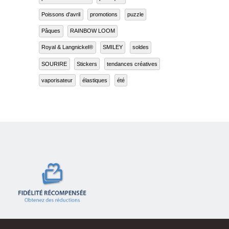
peinture au numéro
perroquet
month !!! Et o
grands pas. Al
Poissons d'avril
promotions
puzzle
Lire la suite
Pâques
RAINBOW LOOM
Royal & Langnickel®
SMILEY
soldes
SOURIRE
Stickers
tendances créatives
vaporisateur
élastiques
été