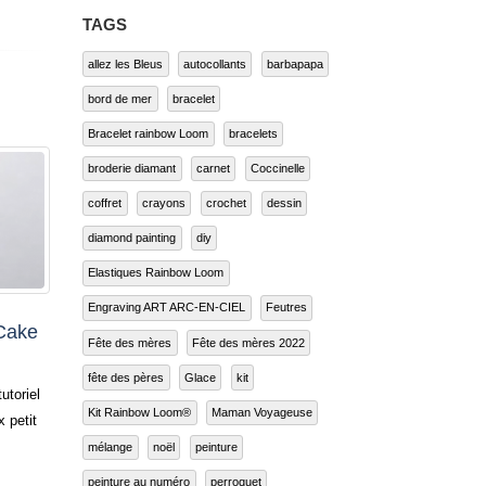
TAGS
allez les Bleus
autocollants
barbapapa
bord de mer
bracelet
Bracelet rainbow Loom
bracelets
broderie diamant
carnet
Coccinelle
coffret
crayons
crochet
dessin
diamond painting
diy
Elastiques Rainbow Loom
Engraving ART ARC-EN-CIEL
Feutres
Loom®
Tutoriel Rainbow Loom®
Nou
11
18
Fête des mères
Fête des mères 2022
e des
– l’Ange de Noël
brac
Déc
Oct
fête des pères
Glace
kit
Hall
Bonjour à toutes et à tous, Peut-
Kit Rainbow Loom®
Maman Voyageuse
être avez-vous déjà commencé à faire
Loom®
couleur
l’inventaire de vos décorations de Noël et
mélange
noël
peinture
le
Trick or treat, 
vous...
Lire la suite
inbow