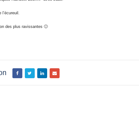
-25% sur tout le site pour
préparer la fête des
 l’écureuil.
Mères
15 mai 2026
tion des plus ravissantes 🙂
-20% jusqu’au 30 septembre
Quels sont les astuces 
avec les French Days
réussir la peinture au 
de Royal Langnickel® ?
23 septembre 2025
18 juillet 2021
Fermeture estivale
ion
21 juillet 2026
Profitez des Soldes jus
juillet
24 juin 2026