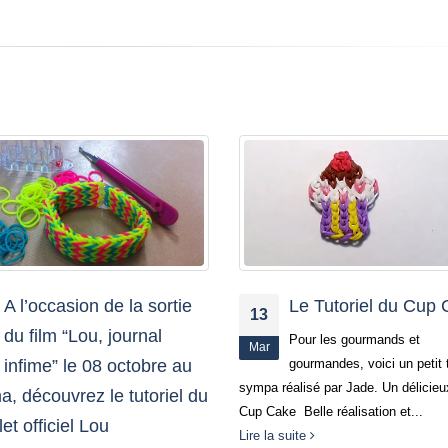
Le Tutoriel du Cup Cake
Tutoriel Rainbow 
20
– Le Crayon Rentré
Pour les gourmands et
Sep
gourmandes, voici un petit tutoriel
Classes
éalisé par Jade. Un délicieux petit
Bonjour, Après la boîte de crayons 
 Belle réalisation et...
et la gomme, découvrez aujourd’hui 
suite
tutoriel du crayon en élastiques Ra