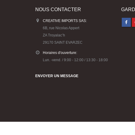
NOUS CONTACTER
GARD
CREATIVE IMPORTS SAS:
6B, rue Nicolas Appert
ZA Troyalac’h
29170 SAINT EVARZEC
Horaires d'ouverture:
Lun. -vend. / 9:00 - 12:00 / 13:30 - 18:00
ENVOYER UN MESSAGE
© Copyright 2023 Créative Imports -Conception :
Agence Ko