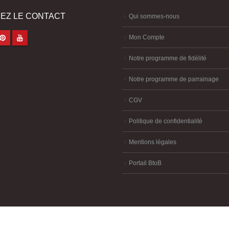
EZ LE CONTACT
Qui sommes-nous
Mon Compte
Notre programme de fidélité
Notre programme de parrainage
CGV
Politique de confidentialité
Mentions légales
Portail BtoB
melya
-
création site internet Brest
-
création site-e-commerce Brest