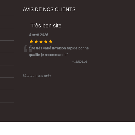
AVIS DE NOS CLIENTS
Très bon site
4 avril 2026
“
★★★★★
Site très varié livraison rapide bonne
qualité je recommande
”
- Isabelle
Voir tous les avis