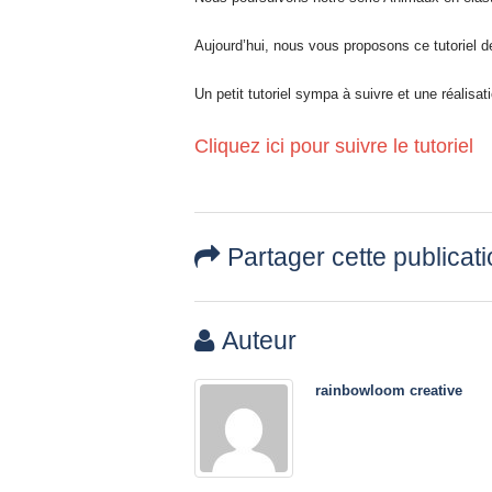
jusqu’au 21 juillet
Aujourd’hui, nous vous proposons ce tutoriel de
24 juin 2026
Un petit tutoriel sympa à suivre et une réalisa
Nouveautés CARTONIC® : la
gamme des Trios
Cliquez ici pour suivre le tutoriel
28 mai 2026
De ravissants carnets en papier
recyclé et rechargeables à offrir
Partager cette publicat
ou à s’offrir !
27 mai 2026
Auteur
-25% sur tout le site pour
préparer la fête des Mères
rainbowloom creative
15 mai 2026