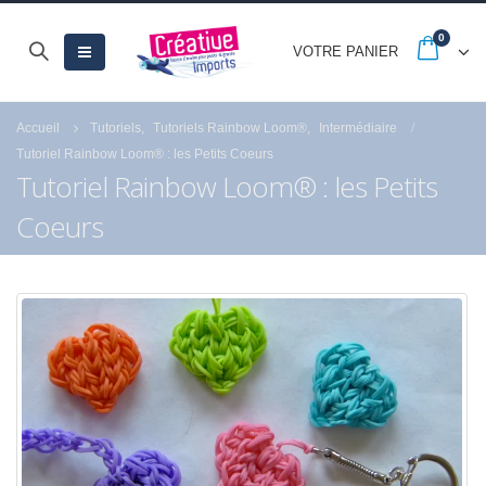
0
VOTRE PANIER
Accueil
Tutoriels
,
Tutoriels Rainbow Loom®
,
Intermédiaire
Tutoriel Rainbow Loom® : les Petits Coeurs
Tutoriel Rainbow Loom® : les Petits
Coeurs
-20% jusqu’au 30
Quels sont les astu
septembre avec les
pour réussir la peint
French Days
numéro de Royal
Langnickel® ?
23 septembre 2025
18 juillet 2021
Fermeture estivale
21 juillet 2026
Profitez des Soldes