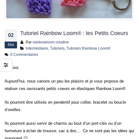
jusqu’au 21 juillet
24 juin 2026
Tutoriel Rainbow Loom® : les Petits Coeurs
02
Par
rainbowloom creative
Mar
Intermédiaire
,
Tutoriels
,
Tutoriels Rainbow Loom®
0 Commentaires
Bonjour,
Aujourd’hui, nous varions un peu les plaisirs et je vous propose de
réaliser ces ravissants petits coeurs en élastiques Rainbow Loom®
Ils pourront être utilisés en pendentif pour collier, bracelet ou boucle
d’oreilles.
Ils pourront aussi servir de charms au bout d’un port-clés ou d’un
fermeture à éclair de trousse, sac à dos,… Ce ne sont pas les idées qui
manquent 🙂