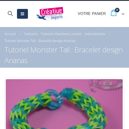
0
VOTRE PANIER
Accueil
Tutoriels
,
Tutoriels Rainbow Loom®
,
Intermédiaire
Tutoriel Monster Tail : Bracelet design Ananas
Tutoriel Monster Tail : Bracelet design
Ananas
-20% jusqu’au 30
Quels sont les astu
septembre avec les
pour réussir la peint
French Days
numéro de Royal
Langnickel® ?
23 septembre 2025
18 juillet 2021
Fermeture estivale
21 juillet 2026
Profitez des Soldes