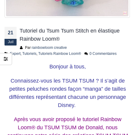
jusqu’au 21 juillet
24 juin 2026
Tutoriel du Tsum Tsum Stitch en élastique
21
Rainbow Loom®
Juil
Par
rainbowloom creative
Expert
,
Tutoriels
,
Tutoriels Rainbow Loom®
0 Commentaires
Bonjour à tous,
Connaissez-vous les TSUM TSUM ? Il s’agit de
petites peluches rondes façon “manga” de tailles
différentes représentant chacune un personnage
Disney.
Après vous avoir proposé le tutoriel Rainbow
Loom® du TSUM TSUM de Donald, nous