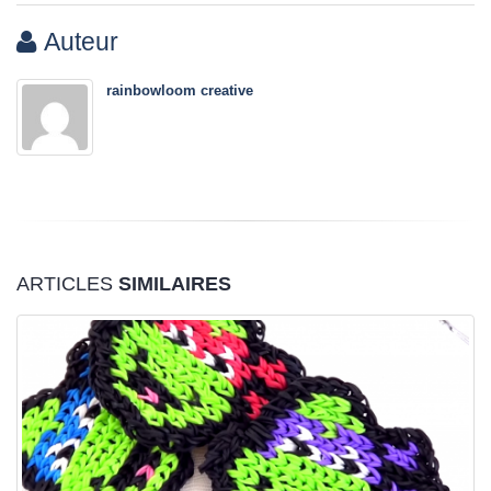
Auteur
rainbowloom creative
ARTICLES
SIMILAIRES
Tutoriel Rainbow Loom® – La Figurine Maître
09
Yoda de Star Wars
Jan
Bonjour à toutes et à tous, Nous vous avons déjà fait partager
le tutoriel du petit robot BB8 de Star...
Lire la suite