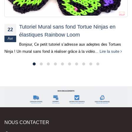
NOUS CONTACTER
CREATIVE IMPORTS SAS:
6B, rue Nicolas Appert
ZA Troyalac’h
29170 SAINT EVARZEC
Horaires d'ouverture: