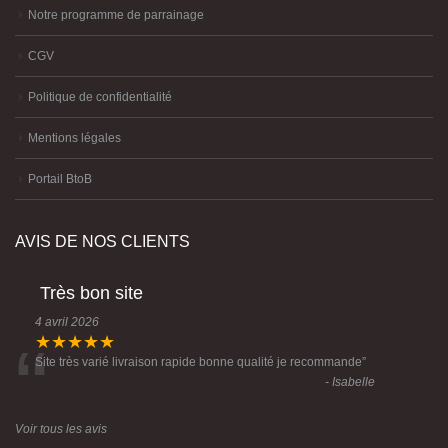
Mentions légales
Portail BtoB
AVIS DE NOS CLIENTS
Très bon site
4 avril 2026
“
★★★★★
Site très varié livraison rapide bonne qualité je recommande
”
- Isabelle
Voir tous les avis
© Copyright 2023 Créative Imports -Conception :
Agence Komelya
-
création
site internet Brest
-
création site-e-commerce Brest