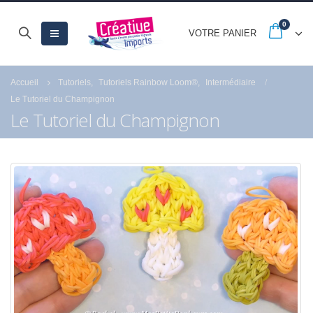
0
VOTRE PANIER
Accueil
Tutoriels
,
Tutoriels Rainbow Loom®
,
Intermédiaire
Le Tutoriel du Champignon
Le Tutoriel du Champignon
-20% jusqu’au 30
Quels sont les ast
septembre avec les
pour réussir la pein
French Days
numéro de Royal
Langnickel® ?
23 septembre 2025
18 juillet 2021
Fermeture estivale
21 juillet 2026
Profitez des Soldes