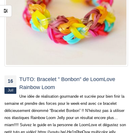
préparer la fête des
Mères
15 mai 2026
TUTO: Bracelet ” Bonbon” de LoomLove
16
Rainbow Loom
Juil
Une idée de réalisation gourmande et sucrée pour bien finir la
semaine et prendre des forces pour le week-end avec ce bracelet
délicieusement dénommé “Bracelet Bonbon” !! N’hésitez pas à utiliser
nos élastiques Rainbow Loom Jelly pour un résultat encore plus…
miam!!!! Suivez le guide en la personne de LoomLove et dégustez son
petit tuto en vidéo! https://youtu.be/-He1n0bgOyw multicolor jelly