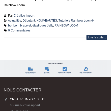
Rainbow Loom
Par
Créative Import
Actualités
,
Débutant
,
NOUVEAUTÉS
,
Tutoriels Rainbow Loom®
bonbon
,
bracelet
,
élastiques Jelly
,
RAINBOW LOOM
0 Commentaires
Lire la suite...
NOUS CONTACTER
CREATIVE IMPORTS SAS:
6B, rue Nicolas Appert