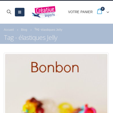
0
VOTRE PANIER
Tag -
Accueil
Blog
élastiques Jelly
Tag - élastiques Jelly
Nouveautés CARTONIC®
-20% jusqu’au 30
: la gamme des Trios
septembre avec les
French Days
28 mai 2026
23 septembre 2025
De ravissants carnets en
papier recyclé et
rechargeables à offrir ou
à s’offrir !
27 mai 2026
-25% sur tout le site pour