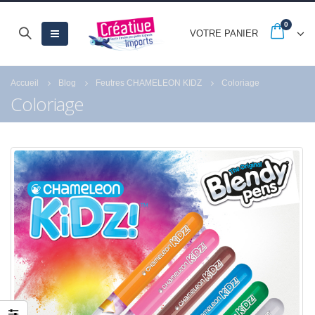
0
VOTRE PANIER
Accueil
Blog
Feutres CHAMELEON KIDZ
Coloriage
Coloriage
Nouveautés CARTONIC®
-20% jusqu’au 30
: la gamme des Trios
septembre avec les
French Days
28 mai 2026
23 septembre 2025
De ravissants carnets en
papier recyclé et
rechargeables à offrir ou
à s’offrir !
27 mai 2026
-25% sur tout le site pour