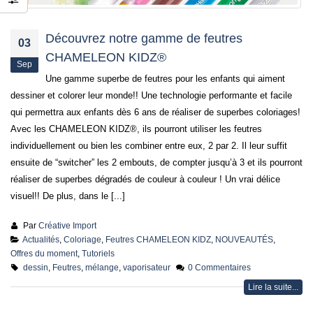
préparer la fête des
Mères
15 mai 2026
Découvrez notre gamme de feutres
03
CHAMELEON KIDZ®
Sep
Une gamme superbe de feutres pour les enfants qui aiment
dessiner et colorer leur monde!! Une technologie performante et facile
qui permettra aux enfants dès 6 ans de réaliser de superbes coloriages!
Avec les CHAMELEON KIDZ®, ils pourront utiliser les feutres
individuellement ou bien les combiner entre eux, 2 par 2. Il leur suffit
ensuite de “switcher” les 2 embouts, de compter jusqu’à 3 et ils pourront
réaliser de superbes dégradés de couleur à couleur ! Un vrai délice
visuel!! De plus, dans le [...]
Par
Créative Import
Actualités
,
Coloriage
,
Feutres CHAMELEON KIDZ
,
NOUVEAUTÉS
,
Offres du moment
,
Tutoriels
dessin
,
Feutres
,
mélange
,
vaporisateur
0 Commentaires
Lire la suite...