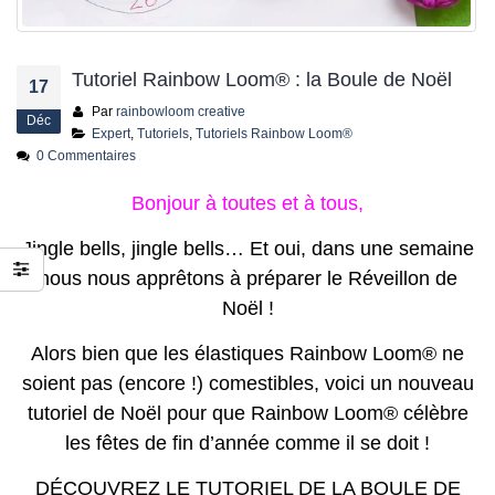
 fête des
ju
24
Tutoriel Rainbow Loom® : la Boule de Noël
17
Par
rainbowloom creative
Déc
Expert
,
Tutoriels
,
Tutoriels Rainbow Loom®
0 Commentaires
Bonjour à toutes et à tous,
Jingle bells, jingle bells… Et oui, dans une semaine
nous nous apprêtons à préparer le Réveillon de
Noël !
Alors bien que les élastiques Rainbow Loom® ne
soient pas (encore !) comestibles, voici un nouveau
tutoriel de Noël pour que Rainbow Loom® célèbre
les fêtes de fin d’année comme il se doit !
DÉCOUVREZ LE TUTORIEL DE LA BOULE DE