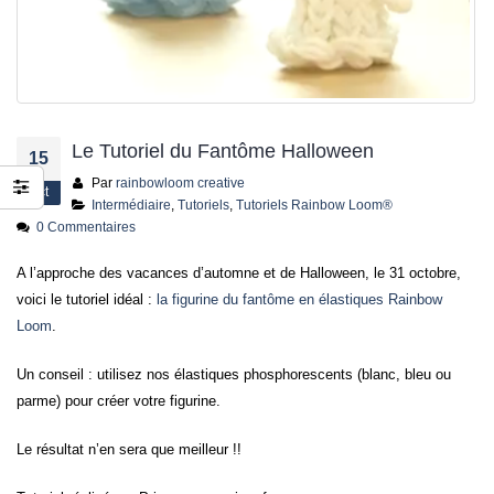
s
jusqu’au 21
24 juin 20
Le Tutoriel du Fantôme Halloween
15
Par
rainbowloom creative
Oct
Intermédiaire
,
Tutoriels
,
Tutoriels Rainbow Loom®
0 Commentaires
A l’approche des vacances d’automne et de Halloween, le 31 octobre,
voici le tutoriel idéal :
la figurine du fantôme en élastiques Rainbow
Loom
.
Un conseil : utilisez nos élastiques phosphorescents (blanc, bleu ou
parme) pour créer votre figurine.
Le résultat n’en sera que meilleur !!