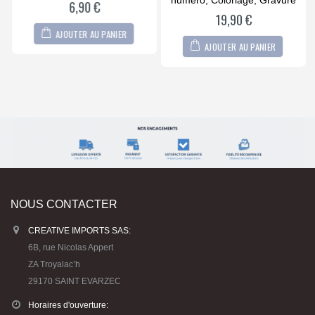
numéro, Coloriage, Gravure
6,90
€
19,90
€
AJOUTER AU PANIER
AJOUTER AU PANIER
NOUS CONTACTER
CREATIVE IMPORTS SAS:
6B, rue Nicolas Appert
ZA Troyalac’h
29170 SAINT EVARZEC