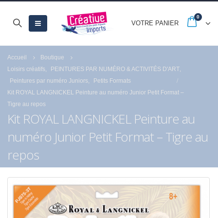
0
VOTRE PANIER
Accueil
Boutique
Loisirs créatifs
,
PEINTURES PAR NUMÉRO & ACTIVITÉS D'ART
,
Peintures par numéro Juniors
,
Petits Formats
Kit ROYAL LANGNICKEL Peinture au numéro Junior Petit Format –
Tigre au repos
Kit ROYAL LANGNICKEL Peinture au
numéro Junior Petit Format – Tigre au
repos