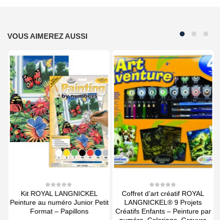
VOUS AIMEREZ AUSSI
Kit ROYAL LANGNICKEL
Coffret d’art créatif ROYAL
0
0
out
out
Peinture au numéro Junior Petit
LANGNICKEL® 9 Projets
of
of
5
5
ns
Format – Papillons
Créatifs Enfants – Peinture par