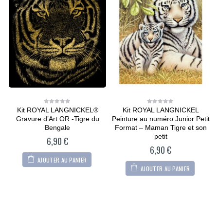
Kit ROYAL LANGNICKEL®
Kit ROYAL LANGNICKEL
0
0
out
out
Gravure d’Art OR -Tigre du
Peinture au numéro Junior Petit
of
of
5
5
Bengale
Format – Maman Tigre et son
petit
6,90
€
6,90
€
AJOUTER AU PANIER
AJOUTER AU PANIER