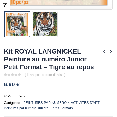
Kit ROYAL LANGNICKEL
Peinture au numéro Junior
Petit Format – Tigre au repos
( Il n’y pas encore d’avis. )
0
6,90
€
out
of
5
UGS :
PJS75
Catégories :
PEINTURES PAR NUMÉRO & ACTIVITÉS D'ART
,
Peintures par numéro Juniors
,
Petits Formats