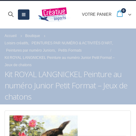
0
VOTRE PANIER
Accueil
Boutique
Loisirs créatifs
,
PEINTURES PAR NUMÉRO & ACTIVITÉS D'ART
,
Peintures par numéro Juniors
,
Petits Formats
Kit ROYAL LANGNICKEL Peinture au numéro Junior Petit Format –
Jeux de chatons
Kit ROYAL LANGNICKEL Peinture au
numéro Junior Petit Format – Jeux de
chatons