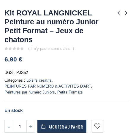
Kit ROYAL LANGNICKEL
Peinture au numéro Junior
Petit Format – Jeux de
chatons
( Il n’y pas encore d’avis. )
0
6,90
€
out
of
5
UGS :
PJS52
Catégories :
Loisirs créatifs
,
PEINTURES PAR NUMÉRO & ACTIVITÉS D'ART
,
Peintures par numéro Juniors
,
Petits Formats
En stock
AJOUTER AU PANIER