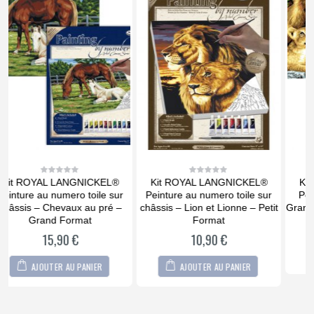
Kit ROYAL LANGNICKEL®
Kit ROYAL LANGNICKEL®
0
0
out
out
Peinture au numero toile sur
Peinture au numéro Junior
of
of
5
5
châssis – Lion et Lionne – Petit
Grand Format – Famille de lions
Format
9,90
€
10,90
€
AJOUTER AU PANIER
AJOUTER AU PANIER